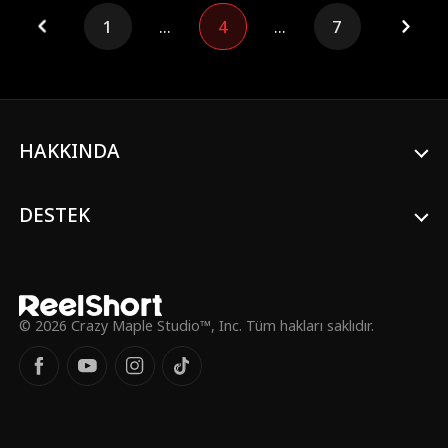
itaat üzerine tek gecelik bir eğitim olması
1
...
4
...
7
planlanan bu durum, Jayne'in Dom'dan
derslere devam etmesini istemesiyle
bambaşka bir boyuta taşınır.
Sözleşmesindeki ahlak maddesi gereği
Jayne ile bir ilişki yaşaması Dom'un işine
mal olabilecekken, Dom yine de bunu kabul
eder. İlişkilerini gizli tutmak zorundadırlar
HAKKINDA
ancak tutkuları arttıkça yakalanma riski de
büyür. Jayne'in film setindeki başarısı
Dom'un verdiği bu eğitimler sayesindedir.
DESTEK
Ancak ölen annesi ünlü oyuncu Ingrid Hart
ile bağlantılı tehlikeli tehdit mesajları
almaya başladığında, Jayne'i korumak
Dom'a düşer. Tehditlerin arkasındaki
kişinin, sette çalışan ve annesine takıntılı
olan Doug olduğu ortaya çıkar. Doug,
© 2026 Crazy Maple Studio™, Inc. Tüm hakları saklıdır.
Jayne'i kaçırır ancak genç kadının pratik
zekası sayesinde Dom onu kurtarmaya
gelir. Fakat bu olay ilişkilerini açığa çıkarır
ve ahlak maddesini devreye sokar. Dom,
Jayne'den habersiz babasıyla bir anlaşma
yapar; babası Jayne'in kariyerini
engellemekten vazgeçecek, Dom ise onu