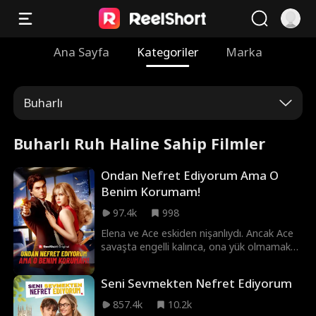
Ana Sayfa
Kategoriler
Marka
Buharlı
Buharlı Ruh Haline Sahip Filmler
Ondan Nefret Ediyorum Ama O
Benim Korumam!
97.4k
998
Elena ve Ace eskiden nişanlıydı. Ancak Ace
savaşta engelli kalınca, ona yük olmamak
için Elena'yı aldatıyormuş gibi yapar.
Aradan üç yıl geçer ve bir sağlık sigortası
Seni Sevmekten Nefret Ediyorum
şirketinin CEO'su vurulur. Elena'nın özel bir
korumaya ihtiyacı vardır ve tesadüf eseri
857.4k
10.2k
bu iş için Ace görevlendirilir. Elena ve Ace