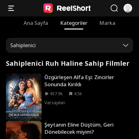
Ana Sayfa
Kategoriler
Marka
Sahiplenici
Sahiplenici Ruh Haline Sahip Filmler
Özgürleşen Alfa Eşi: Zincirler
Sonunda Kırıldı
457.9k
4.5k
Varsayılan
Şeytanın Eline Düştüm, Geri
Dönebilecek miyim?