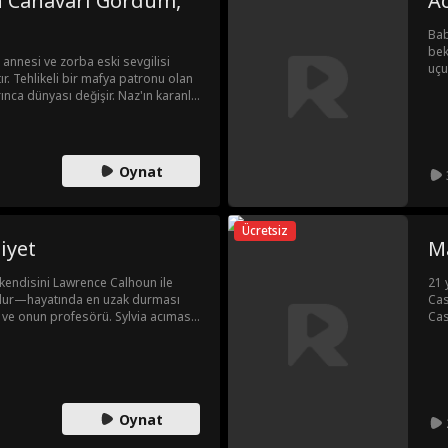
n Canavarı Gördüm,
A
Bab
bek
 annesi ve zorba eski sevgilisi
uçu
. Tehlikeli bir mafya patronu olan
gec
ca dünyası değişir. Naz'ın karanlık
de 
bir aşk ve arzu uğruna her şeyi
çık
, onun tehlikeli dünyasında hayatta
iği bu adamı sevmeye cesaret
Oynat
Ücretsiz
iyet
M
, kendisini Lawrence Calhoun ile
21 
e bulur—hayatında en uzak durması
Cas
 ve onun profesörü. Sylvia acımasız
Cas
esiyle ayakta kalmaya çalışırken,
yer
çekici Profesör Calhoun olacağını
İsy
inleştikçe yasak bir aşk filizlenir;
baş
hdit eden bir aşk.
yık
Oynat