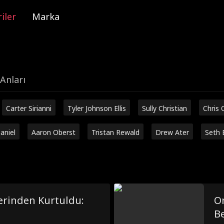
iler
Marka
Anları
Carter Sirianni
Tyler Johnson Ellis
Sully Christian
Chris 
aniel
Aaron Oberst
Tristan Rewald
Drew Ater
Seth 
lerinden Kurtuldu:
O
B