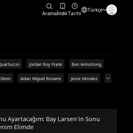
Türkçe
Arama
İndir
Tarihi
Quartuccio
Jordan Roy Frank
Ben Armstrong
Edeen
Aidan Miguel Browne
Jesse Morales
nu Ayartacağım: Bay Larsen'in Sonu
enim Elimde