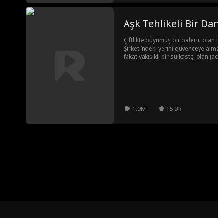
Aşk Tehlikeli Bir Dan
Çiftlikte büyümüş bir balerin olan
Şirketi’ndeki yerini güvenceye alma
fakat yakışıklı bir suikastçı olan Jac
Hannah’yı kendisine yardım etmeye
her şeyi Jack’in verebileceğini anla
olarak görmektedir. Sonunda tesli
ölümle birlikte yüzleştiklerinde, fa
harcamak için çok kısa.
1.9M
15.3k