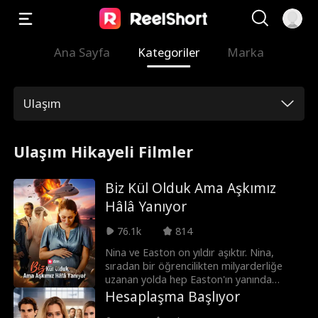
Ana Sayfa
Kategoriler
Marka
Ulaşım
Ulaşım Hikayeli Filmler
Biz Kül Olduk Ama Aşkımız
Hâlâ Yanıyor
76.1k
814
Nina ve Easton on yıldır aşıktır. Nina,
sıradan bir öğrencilikten milyarderliğe
uzanan yolda hep Easton'ın yanında
olmuştur. Ancak Easton başarısının
Hesaplaşma Başlıyor
zirvesindeyken Nina onu iş ortağı Candice