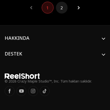
kanatları sararken ve umutlar tükenirken,
o babasını ve yüzlerce yolcuyu kurtarmak
1
2
için yeniden göreve çıkar. Efsane pilot geri
döndü!
HAKKINDA
DESTEK
© 2026 Crazy Maple Studio™, Inc. Tüm hakları saklıdır.