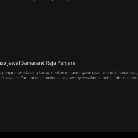
kah Tara selamat dari penjaranya sendiri?
sa Jawa] Samarané Raja Penjara
isi penjara swasta sing korup, dhekne mutusno gawe nyamar dadi tahanan k
percayaane, Tara mesti nemukno cara gawe nyelesaikno kabeh sambil melindu
hewe?