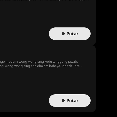
Putar
anggo mbasmi wong-wong sing kudu tanggung jawab.
ngi wong-wong sing ana dhalem bahaya. Iso tah Tara
Putar