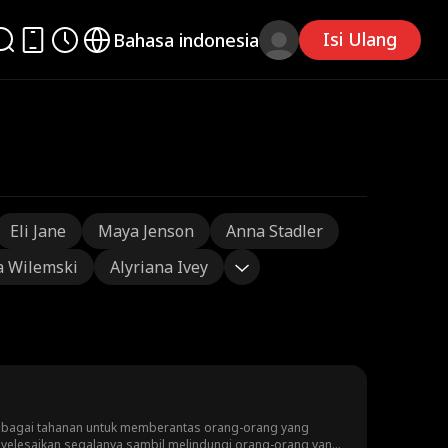
Isi Ulang
Bahasa indonesia
Eli Jane
Maya Jenson
Anna Stadler
a Wilemski
Alyriana Ivey
sebagai tahanan untuk memberantas orang-orang yang
nyelesaikan segalanya sambil melindungi orang-orang yang