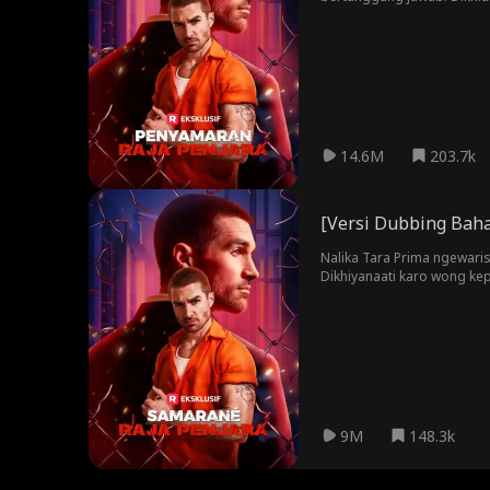
berada dalam bahaya. Akan
14.6M
203.7k
[Versi Dubbing Baha
Nalika Tara Prima ngewar
Dikhiyanaati karo wong ke
selamet teko penjarane d
9M
148.3k