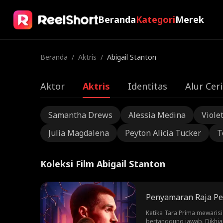
Beranda
Kategori
Merek
Beranda
/
Aktris
/
Abigail Stanton
Aktor
Aktris
Identitas
Alur Ceri
Samantha Drews
Alessia Medina
Viole
Julia Magdalena
Peyton Alicia Tucker
T
Koleksi Film Abigail Stanton
Penyamaran Raja Pe
Ketika Tara Prima mewari
bertanggung jawab. Dikhia