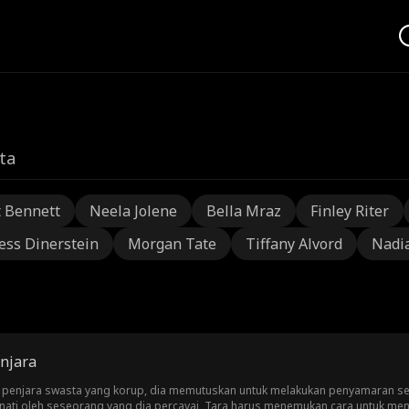
ta
t Bennett
Neela Jolene
Bella Mraz
Finley Riter
ess Dinerstein
Morgan Tate
Tiffany Alvord
Nadi
njara
si penjara swasta yang korup, dia memutuskan untuk melakukan penyamaran 
nati oleh seseorang yang dia percayai, Tara harus menemukan cara untuk me