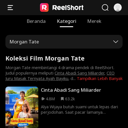
Beranda
Kategori
Merek
Morgan Tate
Koleksi Film Morgan Tate
Morgan Tate membintangi 4 drama pendek di ReelShort.
Judul populernya meliputi
Cinta Abadi Sang Miliarder
,
CEO
Juru Masak Ternyata Ayah Bayiku
, d
...
Tampilkan Lebih Banyak
Cinta Abadi Sang Miliarder
4.8M
63.2k
Alya Wijaya butuh suami untuk lepas dari
perjodohan. Saat pacar lamanya
tinggalkan dia demi sahabatnya, Alya yang
patah hati berpaling ke Stefan Hilra,