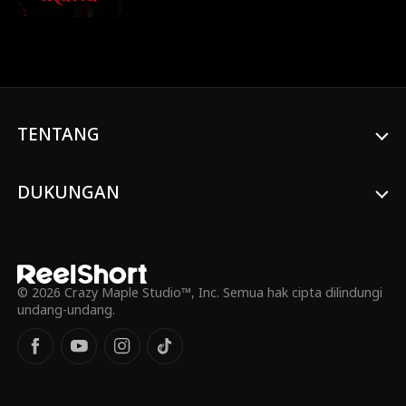
Dylan menyamar sebagai tunangannya,
menjerat mereka dalam cinta,
pengkhianatan, dan rahasia keluarga yang
terpendam…
TENTANG
DUKUNGAN
© 2026 Crazy Maple Studio™, Inc. Semua hak cipta dilindungi
undang-undang.