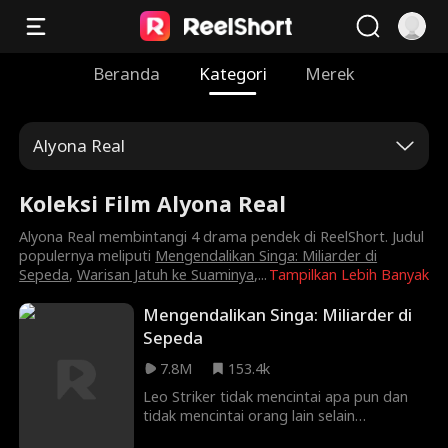
Beranda
Kategori
Merek
Alyona Real
Koleksi Film Alyona Real
Alyona Real membintangi 4 drama pendek di ReelShort. Judul
populernya meliputi
Mengendalikan Singa: Miliarder di
Sepeda
,
Warisan Jatuh ke Suaminya
,
...
Tampilkan Lebih Banyak
Mengendalikan Singa: Miliarder di
Sepeda
7.8M
153.4k
Leo Striker tidak mencintai apa pun dan
tidak mencintai orang lain selain
keluarganya dan perjalanan cepatnya.