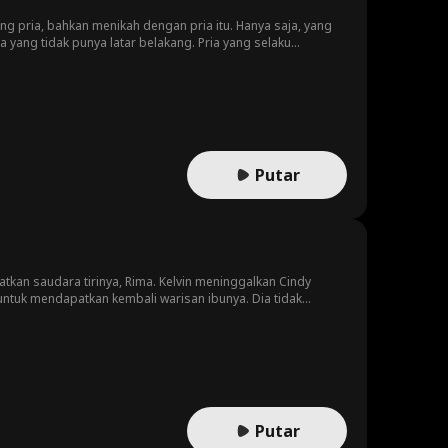
 pria, bahkan menikah dengan pria itu. Hanya saja, yang
 yang tidak punya latar belakang. Pria yang selaku
 gagal, jadi memutuskan untuk pergi. Hanya saja,
Putar
tkan saudara tirinya, Rima. Kelvin meninggalkan Cindy
untuk mendapatkan kembali warisan ibunya. Dia tidak
ai jatuh cinta pada Cindy dan mereka menjadi pasangan yang
Putar