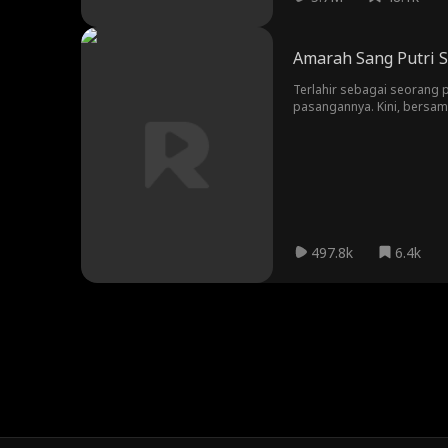
Amarah Sang Putri S
Terlahir sebagai seorang pu
pasangannya. Kini, bersama
saatnya bangkit, merebut
497.8k
6.4k