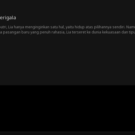
erigala
tri, Lia hanya menginginkan satu hal, yaitu hidup atas pilihannya sendiri. Namu
 pasangan baru yang penuh rahasia, Lia terseret ke dunia kekuasaan dan tipu d
 tahta, dan membuat semua yang meremehkannya menyesal!