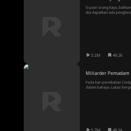
Si putri orang kaya, bahk
dia dapatkan ada penghinaa
suaminya juga tidak menga
bagaimana ke depannya?
5.2M
40.2k
Miliarder Pemadam 
Pada hari pernikahan Cindy
dalam bahaya. Lukas berge
menyadari bahwa Lukas seb
sesungguhnya.
5.7M
48.1k