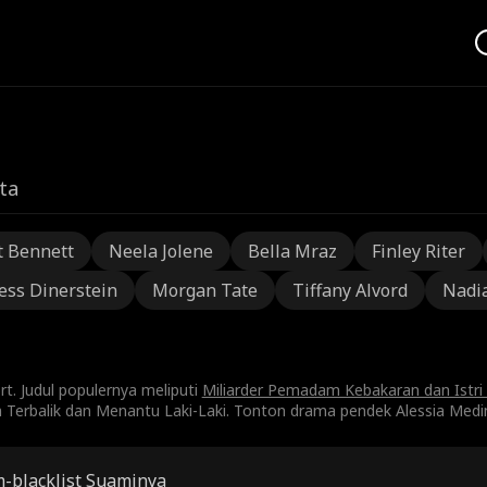
ta
t Bennett
Neela Jolene
Bella Mraz
Finley Riter
ess Dinerstein
Morgan Tate
Tiffany Alvord
Nadi
t. Judul populernya meliputi
Miliarder Pemadam Kebakaran dan Istri
 Terbalik dan Menantu Laki-Laki. Tonton drama pendek Alessia Medin
-blacklist Suaminya