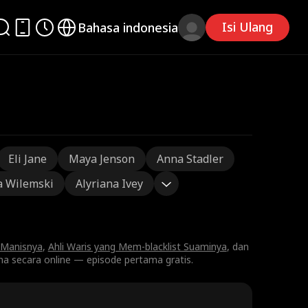
Isi Ulang
Bahasa indonesia
Eli Jane
Maya Jenson
Anna Stadler
a Wilemski
Alyriana Ivey
 Manisnya
,
Ahli Waris yang Mem-blacklist Suaminya
, dan
a secara online — episode pertama gratis.