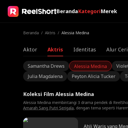
Beranda
Kategori
Merek
Beranda
/
Aktris
/
Alessia Medina
Aktor
Aktris
Identitas
Alur Ceri
Samantha Drews
Viole
Alessia Medina
Julia Magdalena
Peyton Alicia Tucker
T
Koleksi Film Alessia Medina
Alessia Medina membintangi 3 drama pendek di ReelShor
Amarah Sang Putri Serigala
, dengan tema seperti Harem
Ahli Waris yang Mem