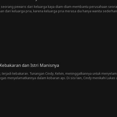
an seorang pewaris dari keluarga kaya diam-diam membantu perusahaan seorang
n dari keluarga pria, karena keluarga pria merasa dia hanya wanita sederhana
nggap penting dia, ujung-ujungnya dia menyadari bahwa pernikahannya sangat
Kebakaran dan Istri Manisnya
, terjadi kebakaran. Tunangan Cindy, Kelvin, meninggalkannya untuk menyelama
gas menyelamatkannya dalam kobaran api. Di sisi lain, Cindy menikahi Lukas 
enarnya adalah seorang CEO miliarder. Seiring berjalannya waktu, Lukas mul