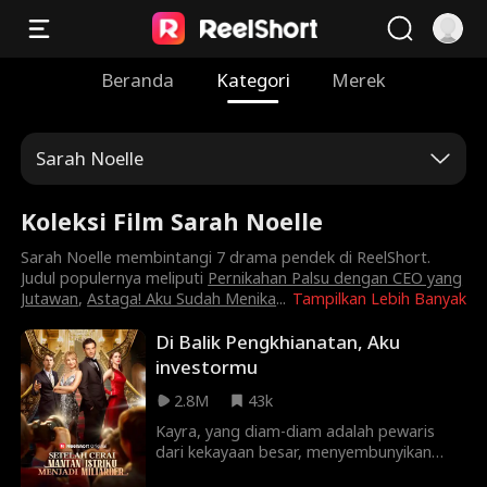
Beranda
Kategori
Merek
Sarah Noelle
Koleksi Film Sarah Noelle
Sarah Noelle membintangi 7 drama pendek di ReelShort.
Judul populernya meliputi
Pernikahan Palsu dengan CEO yang
Jutawan
,
Astaga! Aku Sudah Menika
...
Tampilkan Lebih Banyak
Di Balik Pengkhianatan, Aku
investormu
2.8M
43k
Kayra, yang diam-diam adalah pewaris
dari kekayaan besar, menyembunyikan
identitas aslinya untuk menikahi Miko