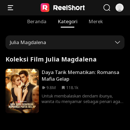
Beranda
Kategori
Merek
Julia Magdalena
Koleksi Film Julia Magdalena
Daya Tarik Mematikan: Romansa
Mafia Gelap
9.8M
118.1k
Untuk membalaskan dendam ibunya,
wanita itu menyamar sebagai penari agar
bisa dekat dengan bos mafia berbahaya.
Meskipun mencurigai niat wanita itu, pria
itu merasa tertarik pada pesona wanita
itu. Akankah wanita itu berhasil lolos tanpa
cedera, atau akankah dia terjerat dalam