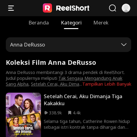
Beranda
Kategori
Merek
Anna DeRusso
Koleksi Film Anna DeRusso
Anna DeRusso membintangi 3 drama pendek di ReelShort.
Judul populernya meliputi
Tak Sengaja Mengandung Anak
Sang Alpha
,
Setelah Cerai, Aku Dima
...
Tampilkan Lebih Banyak
Setelah Cerai, Aku Dimanja Tiga
Kakakku
338.9k
4.4k
Selama tiga tahun, Catherine Rowen hidup
sebagai istri kontrak tanpa dihargai dan
diperlakukan layaknya pembantu. Begitu