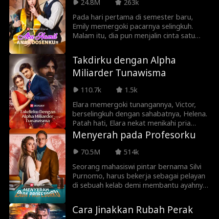
menemukan pacarnya, Jeke, berpacaran
24.8M
263k
dengan sahabatnya, Fallon. Fallon
Pada hari pertama di semester baru,
kemudian menyebarkan gosip yang
Emily memergoki pacarnya selingkuh.
mengancam posisi Sierra di sekolah.
Malam itu, dia pun menjalin cinta satu
Sierra harus berjuang melawan gosip dan
malam dengan pria asing bernama
sabotase, sambil membuktikan
Charles. Keesokan harinya, mereka
identitasnya sebelum Fallon
Takdirku dengan Alpha
berdua terkejut saat tahu bahwa Charles
menghancurkan reputasinya.
Miliarder Tunawisma
adalah dosen baru Emily. Mereka tetap
bersikap layaknya mahasiswa dan dosen
110.7k
1.5k
biasa, meski ada kecanggungan yang tak
dapat disangkal. Ketika Emily mengira
Elara memergoki tunangannya, Victor,
semua hal akan kembali normal, dia
berselingkuh dengan sahabatnya, Helena.
ternyata hamil di luar dugaan...
Patah hati, Elara nekat menikahi pria
tunawisma sederhana bernama Liam.
Menyerah pada Profesorku
Tanpa Elara sadari, Liam sebenarnya
adalah Alpha miliarder sang pemimpin
70.5M
514k
dunia manusia serigala. Dan dia
Seorang mahasiswi pintar bernama Silvi
memanjakan Elara melebihi apa yang
Purnomo, harus bekerja sebagai pelayan
pernah ia impikan!
di sebuah kelab demi membantu ayahnya
melunasi cicilan dan utang. Suatu hari di
kelab ada pria yang ini menyetubuhinya,
Cara Jinakkan Rubah Perak
akhirnya sang profesor pun menolongnya.