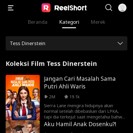
Beranda
Kategori
Merek
Tess Dinerstein
Koleksi Film Tess Dinerstein
Jangan Cari Masalah Sama
Putri Ahli Waris
2M
19.1k
Sierra Lane mengira hidupnya akan
normal setelah dibebaskan dari LPKA,
tapi dia terkejut saat mengetahui bahwa
dia adalah ahli waris Keluarga Lancaster
Aku Hamil Anak Dosenku?!
yang hilang. Saat kembali ke sekolah, dia