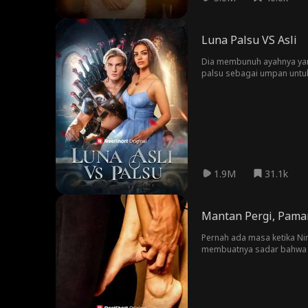
Luna Palsu VS Asli
Dia membunuh ayahnya yan
palsu sebagai umpan untuk 
cukup lama untuk menyamb
1.9M
31.1k
Mantan Pergi, Pama
Pernah ada masa ketika Ni
membuatnya sadar bahwa cint
hatinya pada siapa pun. 
Nina berusaha menjaga jar
pertahanannya.