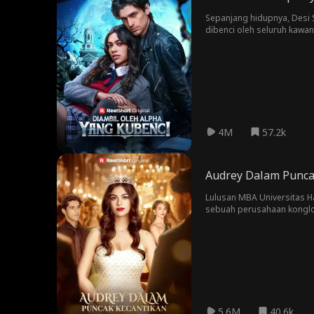
Sepanjang hidupnya, Desi S
dibenci oleh seluruh kawan
pasangan mereka pada ulan
menangis. Namun, hanya en
dia salahkan atas kematia
merasakan tarikan yang tid
pasangan lagi, bukan? Apal
4M
57.2k
Audrey Dalam Punca
Lulusan MBA Universitas H
sebuah perusahaan konglo
mempelajari cara kerja in
imigran gelap, lalu beren
sebagai pimpinan. Sedangk
5.6M
40.6k