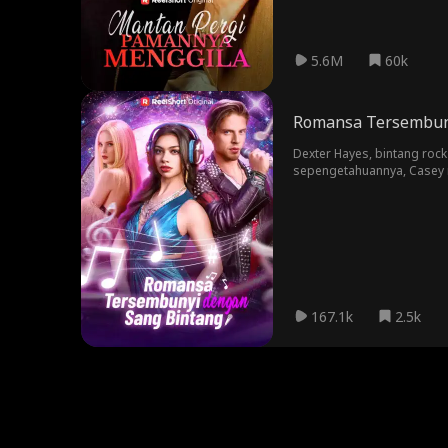
5.6M
60k
Romansa Tersembun
Dexter Hayes, bintang roc
sepengetahuannya, Casey m
Dexter. Ketika kebenaran 
167.1k
2.5k