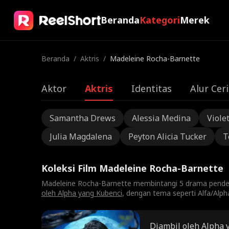
Beranda
Kategori
Merek
Beranda
/
Aktris
/
Madeleine Rocha-Barnette
Aktor
Aktris
Identitas
Alur Ceri
Samantha Drews
Alessia Medina
Viole
Julia Magdalena
Peyton Alicia Tucker
T
Koleksi Film Madeleine Rocha-Barnette
Madeleine Rocha-Barnette membintangi 5 drama pendek 
oleh Alpha yang Kubenci
, dengan tema seperti Alfa/Alp
Diambil oleh Alpha 