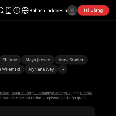
Isi Ulang
Bahasa indonesia
Eli Jane
Maya Jenson
Anna Stadler
a Wilemski
Alyriana Ivey
tikan
,
Mantan Pergi, Pamannya Menggila
, dan
Diambil
-Barnette secara online — episode pertama gratis.