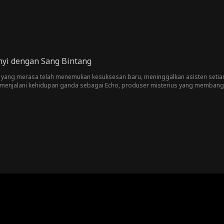
yi dengan Sang Bintang
k yang merasa telah menemukan kesuksesan baru, meninggalkan asisten setiany
enjalani kehidupan ganda sebagai Echo, produser misterius yang membangun
terungkap, bisakah mereka berdua kembali ke dunia musik dan menemukan jalan