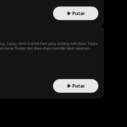
Putar
a, Casey, demi Scarlett Hart yang sedang naik daun. Tanpa
 karier Dexter dan diam-diam memiliki label rekaman
 kembali satu sama lain?
Putar