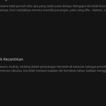
utara tidak pernah tahu apa yang salah pada dirinya. Mengapa dia tidak bisa
annya, Desi setidaknya merasa memiliki pasangan, yaitu sang Alfa... Namun, 
g tahunnya yang kedelapan belas, bahkan menjadikan musuh terbesarnya seba
am bulan kemudian, ibunya meninggal secara misterius, dan dia diperintahkan
n ibunya, yaitu Norman Fendana. Desi bersumpah tidak akan pernah memaafkan 
ak wajar ini pada diri Norman si Alfa itu. Entah bagaimana, Norman juga meras
agi bersama pria yang paling dia benci?
k Kecantikan
anura, Audrey, sedang dalam perjuangan mendobrak batasan sebagai presiden d
merasi raksasa. Dia telah mempersiapkan diri bertahun-tahun, bahkan men
ternal perusahaan. Sekarang, pada malam perjamuan perkenalan dirinya, Aud
cana menipu dan mendeportasi dirinya. Para eksekutif senior merencanakan k
an musuh bebuyutannya sejak kecil, Ranko, mungkin sama sekali bukan musuh