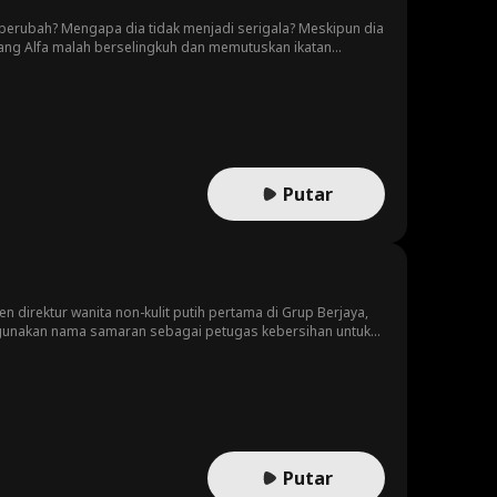
 berubah? Mengapa dia tidak menjadi serigala? Meskipun dia
sang Alfa malah berselingkuh dan memutuskan ikatan
gai Luna yang baru. Desi pun lari dari rumah sambil
 untuk kembali oleh Alfa yang baru, yang juga orang yang
pria itu atas semua yang telah dilakukannya. Namun... Desi
akan hal yang sama. Dia tidak dapat memiliki ikatan
Putar
irektur wanita non-kulit putih pertama di Grup Berjaya,
ggunakan nama samaran sebagai petugas kebersihan untuk
rey mengetahui bahwa tunangannya mengira dia adalah
udeta untuk menempatkan sepupunya yang berkulit putih
nya...
Putar