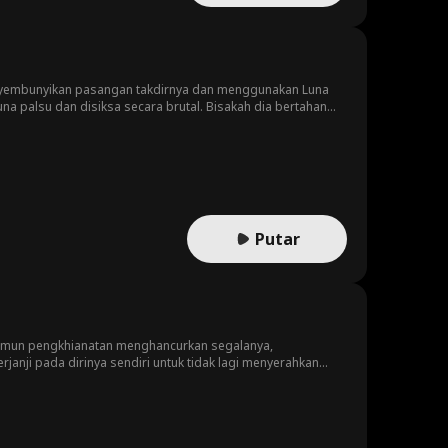
nyembunyikan pasangan takdirnya dan menggunakan Luna
a palsu dan disiksa secara brutal. Bisakah dia bertahan
Putar
 Namun pengkhianatan menghancurkan segalanya,
rjanji pada dirinya sendiri untuk tidak lagi menyerahkan
zin. Dominan, gigih, dan tidak mau menerima penolakan.
gihan Damon dalam mengejarnya perlahan menggoyahkan