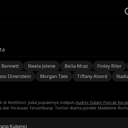
ta
t Bennett
Neela Jolene
Bella Mraz
Finley Riter
ess Dinerstein
Morgan Tate
Tiffany Alvord
Nadi
di ReelShort. Judul populernya meliputi
Audrey Dalam Puncak Kecan
ha dan Perasaan Tersembunyi. Tonton drama pendek Madeleine Rocha
yang Kubenci