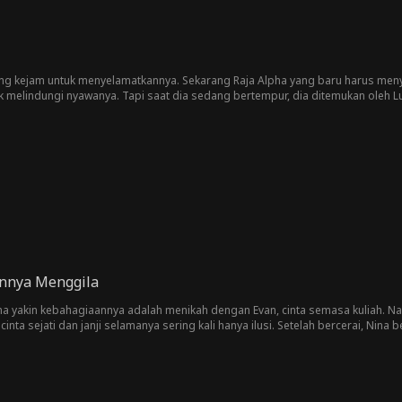
g kejam untuk menyelamatkannya. Sekarang Raja Alpha yang baru harus me
melindungi nyawanya. Tapi saat dia sedang bertempur, dia ditemukan oleh Lun
ut kembalinya Raja Alpha dan membalas dendam?
nnya Menggila
na yakin kebahagiaannya adalah menikah dengan Evan, cinta semasa kuliah.
a sejati dan janji selamanya sering kali hanya ilusi. Setelah bercerai, Nina be
Sampai Damon muncul. Damon—paman termuda Evan—masuk ke hidupnya tanpa i
ak. Ia tak ingin lagi terikat dengan keluarga mantan suaminya. Namun kegi