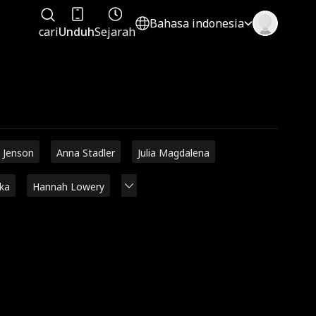
Bahasa indonesia
cari
Unduh
Sejarah
 Jenson
Anna Stadler
Julia Magdalena
rka
Hannah Lowery