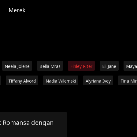
Merek
Neela Jolene
Bella Mraz
Finley Riter
Eli Jane
Maya
Tiffany Alvord
Nadia Wilemski
Alyriana Ivey
Tina Mi
d: Romansa dengan