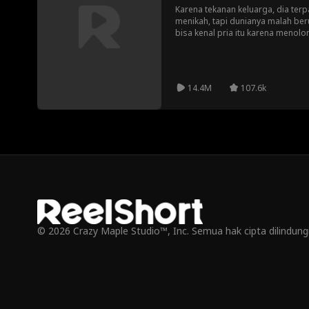
Karena tekanan keluarga, dia terp
menikah, tapi dunianya malah beru
bisa kenal pria itu karena menolong
tahu kesulitannya, pria itu memu
adalah nikah kontrak.
14.4M
107.6k
© 2026 Crazy Maple Studio™, Inc. Semua hak cipta dilindun