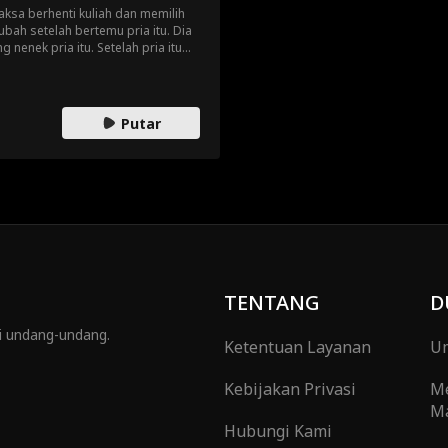
aksa berhenti kuliah dan memilih
bah setelah bertemu pria itu. Dia
 nenek pria itu. Setelah pria itu
tuskan membantunya, tapi syaratnya
Putar
TENTANG
D
gi undang-undang.
Ketentuan Layanan
Um
Kebijakan Privasi
M
Ma
Hubungi Kami