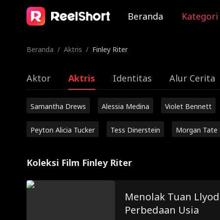
Beranda
Kategori
Beranda
/
Aktris
/
Finley Riter
Aktor
Aktris
Identitas
Alur Cerita
Samantha Drews
Alessia Medina
Violet Bennett
Peyton Alicia Tucker
Tess Dinerstein
Morgan Tate
Koleksi Film Finley Riter
Menolak Tuan Llyo
Perbedaan Usia