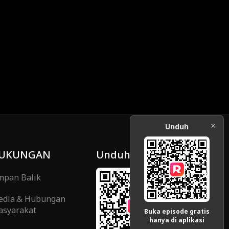
Unduh
UKUNGAN
Unduh
pan Balik
edia & Hubungan
syarakat
Buka episode gratis
hanya di aplikasi