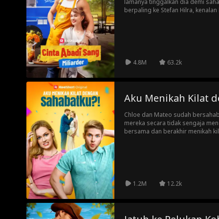
lamanya tinggalkan dia demi saha
berpaling ke Stefan Hilra, kenalan
Sedikit yang diketahuinya kalau 
miliarder. Keluarga Alya yang eg
sabotasi dirinya di setiap kesem
Stefan, pernikahan Alya semakin k
4.8M
63.2k
Aku Menikah Kilat 
Chloe dan Mateo sudah bersahab
mereka secara tidak sengaja me
bersama dan berakhir menikah ki
bahwa dia telah mencintai Chloe 
mengeluarkan Chloe dari "zona te
akan Chloe lakukan saat dia men
adalah CEO miliarder?
1.2M
12.2k