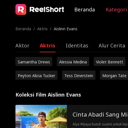
Beranda
Kategori
Beranda
/
Aktris
/
Aislinn Evans
Aktor
Aktris
Identitas
Alur Cerita
Samantha Drews
Alessia Medina
Violet Bennett
Peyton Alicia Tucker
Tess Dinerstein
Morgan Tate
Koleksi Film Aislinn Evans
Cinta Abadi Sang Mi
Alya Wijaya butuh suami untuk le