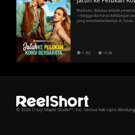
Jatuh ke Pelukan Ko
Madison, dulunya adalah pewaris
—hingga dia harus kehilangan se
yang menelantarkannya di Texas.
putus asa, Madison mampir ke se
bertemu dengan Beau Hayes—Pam
penuh daya tarik seksi yang ber
gairah, tak disangka-sangka Bea
tempat tinggal. Madison menuka
koboi, banteng, kuda—bahkan mun
1.7M
10.3k
© 2026 Crazy Maple Studio™, Inc. Semua hak cipta dilindun