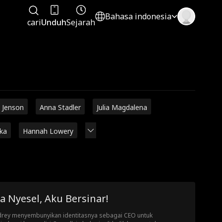
Bahasa indonesia
cari
Unduh
Sejarah
 Jenson
Anna Stadler
Julia Magdalena
rka
Hannah Lowery
a Nyesel, Aku Bersinar!
rey menyembunyikan identitasnya sebagai CEO untuk