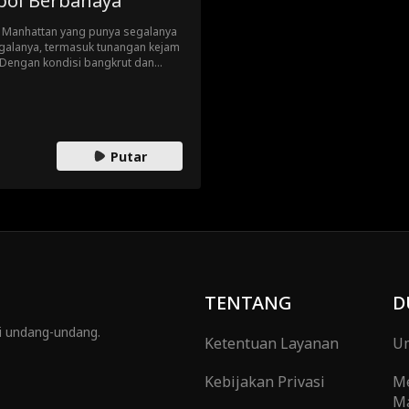
boi Berbahaya
 Manhattan yang punya segalanya
galanya, termasuk tunangan kejam
 Dengan kondisi bangkrut dan
buah bar… dan tak sengaja
an sang mantan yang kasar tapi
bahaya. Setelah malam yang penuh
u menawarkan pekerjaan dan
r hidup mewahnya dengan sepatu
Putar
gkin seorang koboi sejati.
TENTANG
D
gi undang-undang.
Ketentuan Layanan
Um
Kebijakan Privasi
M
Ma