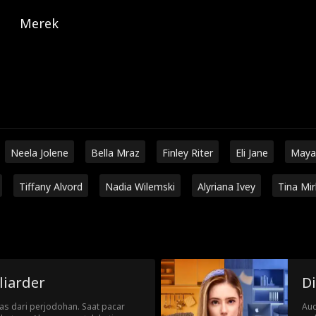
Merek
Neela Jolene
Bella Mraz
Finley Riter
Eli Jane
Maya
Tiffany Alvord
Nadia Wilemski
Alyriana Ivey
Tina Mi
liarder
Di
pas dari perjodohan. Saat pacar
Aud