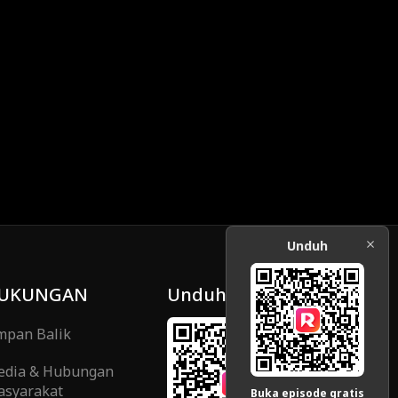
Unduh
UKUNGAN
Unduh
pan Balik
edia & Hubungan
syarakat
Buka episode gratis