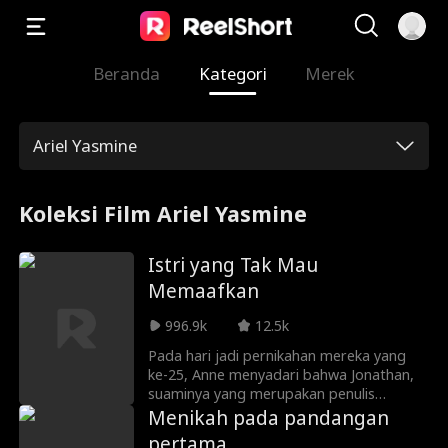
Beranda
Kategori
Merek
Ariel Yasmine
Koleksi Film Ariel Yasmine
Istri yang Tak Mau
Memaafkan
996.9k
12.5k
Pada hari jadi pernikahan mereka yang
ke-25, Anne menyadari bahwa Jonathan,
suaminya yang merupakan penulis
terkenal, berselingkuh. Anne merasa muak
Menikah pada pandangan
dan meminta untuk cerai. Jonathan
pertama