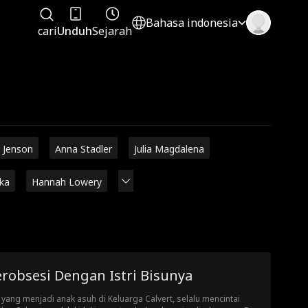
Bahasa indonesia
cari
Unduh
Sejarah
 Jenson
Anna Stadler
Julia Magdalena
rka
Hannah Lowery
robsesi Dengan Istri Bisunya
 yang menjadi anak asuh di Keluarga Calvert, selalu mencintai