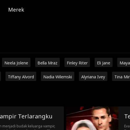
Merek
Neela Jolene
Bella Mraz
Finley Riter
Eli Jane
Maya
Tiffany Alvord
Nadia Wilemski
Alyriana Ivey
Tina Mi
Vampir Terlarangku
Te
h menjadi budak keluarga vampir,
Eva