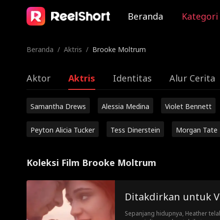
Beranda
Kategori
Beranda
/
Aktris
/
Brooke Moltrum
Aktor
Aktris
Identitas
Alur Cerita
Samantha Drews
Alessia Medina
Violet Bennett
Peyton Alicia Tucker
Tess Dinerstein
Morgan Tate
Koleksi Film Brooke Moltrum
Ditakdirkan untuk 
Sepanjang hidupnya, Heather tela