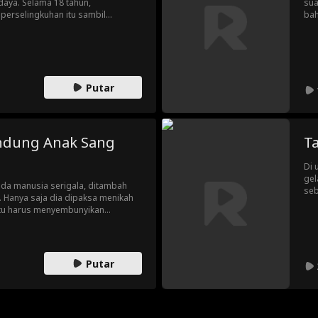
aya. Selama 18 tahun,
sua
perselingkuhan itu sambil
bah
sa menyerahkan asetnya. Saat
dal
nangan, Griffin akhirnya
mer
war
rat
Putar
ndung Anak Sang
T
Di 
gel
ada manusia serigala, ditambah
seb
. Hanya saja dia dipaksa menikah
gad
 itu harus menyembunyikan
mer
.
man
Putar