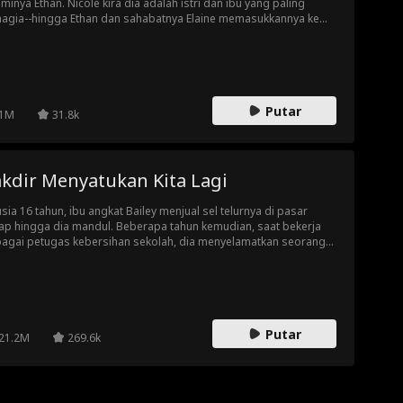
minya Ethan. Nicole kira dia adalah istri dan ibu yang paling
agia--hingga Ethan dan sahabatnya Elaine memasukkannya ke
am penjara dan merenggut putrinya. Setelah melihat watak asli
eka, Nicole memutuskan untuk mendapatkan kembali status ahli
isnya, merebut kembali putrinya, dan menunjukkan seperti apa
u yang sebenarnya kepada semua orang.
Putar
1M
31.8k
akdir Menyatukan Kita Lagi
usia 16 tahun, ibu angkat Bailey menjual sel telurnya di pasar
ap hingga dia mandul. Beberapa tahun kemudian, saat bekerja
agai petugas kebersihan sekolah, dia menyelamatkan seorang
is kecil dan bertemu ayahnya, triliuner rahasia. Pernikahan kilat
eka pun diuji dengan rahasia, pengkhianatan, dan dendam sang
tan istri.
Putar
21.2M
269.6k