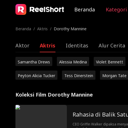
Beranda
Kategori
Beranda
/
Aktris
/
Dorothy Mannine
Aktor
Aktris
Identitas
Alur Cerita
Samantha Drews
Alessia Medina
Violet Bennett
Peyton Alicia Tucker
Tess Dinerstein
Morgan Tate
Koleksi Film Dorothy Mannine
Rahasia di Balik Sat
CEO Griffin Walker dipaksa menyak