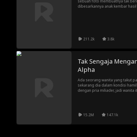
sebuah foto membuatnya tak berd
dibesarkannya anak kembar hasil 
menanggung hinaan hingga dipak
keluarga istrinya merayakan keme
mengungkap kebenaran.
211.2k
3.8k
Tak Sengaja Menga
Alpha
Ada seorang wanita yang takut p
sekarang dia dalam kondisi hamil
dengan pria miliader, jadi wanita
identitasnya untuk bertahan hidup
15.2M
147.1k