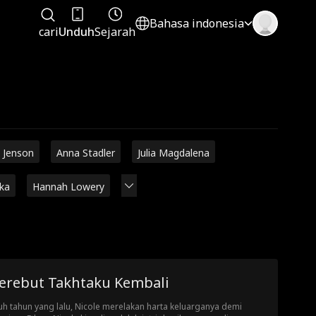
Bahasa indonesia
cari
Unduh
Sejarah
 Jenson
Anna Stadler
Julia Magdalena
rka
Hannah Lowery
erebut Takhtaku Kembali
uh tahun yang lalu, Nicole merelakan harta keluarganya demi