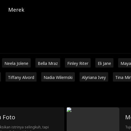
Merek
Neela Jolene
Bella Mraz
Finley Riter
Eli Jane
Maya
Tiffany Alvord
Nadia Wilemski
Alyriana Ivey
Tina Mi
u Foto
M
sikan istrinya selingkuh, tapi
Tuj