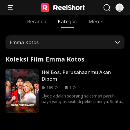
Beranda
Kategori
Merek
Emma Kotos
Koleksi Film Emma Kotos
Hei Bos, Perusahaanmu Akan
Dibom
169.7k
1.7k
Clyde adalah seorang salesman paruh
baya yang tersisih di pekerjaannya. Suatu
hari, ia terbangun dengan kekuatan super
yang membuatnya dapat melihat kapan
dan bagaimana seseorang akan mati. Ia
mencoba selamatkan beberapa orang dari
kematian, tetapi tak ada yang percaya.