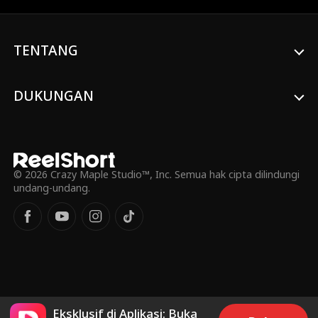
Beberapa hari kemudian, kekuatannya
menunjukkan akan terjadi ledakan bom di
perusahaannya yang akan membunuh
TENTANG
semua orang di gedung itu. Untuk
menyelamatkan semua orang, ia harus
mencari tahu siapa yang menanam bom
dan menghentikannya.
DUKUNGAN
© 2026 Crazy Maple Studio™, Inc. Semua hak cipta dilindungi
undang-undang.
Eksklusif di Aplikasi: Buka