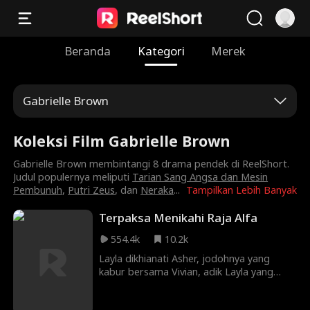
Beranda
Kategori
Merek
Gabrielle Brown
Koleksi Film Gabrielle Brown
Gabrielle Brown membintangi 8 drama pendek di ReelShort.
Judul populernya meliputi
Tarian Sang Angsa dan Mesin
Pembunuh
,
Putri Zeus
, dan
Neraka
...
Tampilkan Lebih Banyak
Terpaksa Menikahi Raja Alfa
554.4k
10.2k
Layla dikhianati Asher, jodohnya yang
kabur bersama Vivian, adik Layla yang
seharusnya menikah dengan Lucian, Raja
Alfa paling berbahaya. Layla pun