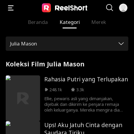
Beranda
Kategori
Merek
Julia Mason
Koleksi Film Julia Mason
Rahasia Putri yang Terlupakan
248.1k
3.3k
Ellie, pewaris asli yang dimanjakan,
dijebak dan dikirim ke penjara remaja
oleh keluarganya. Mereka mengira dia
hidup dengan nyaman, tanpa tahu bahwa
atas perintah putri palsu, Ellie mengalami
Ups! Aku Jatuh Cinta dengan
penyiksaan kejam. Tiga tahun kemudian,
Saudara Tiriku
dia dibebaskan, hancur secara batin,