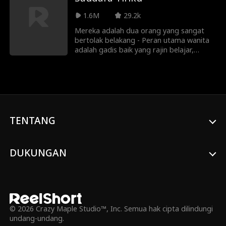
tetapi masih dianggap gadis manja.
1.6M
29.2k
Hanya ketika ayahnya memukulnya dan
kaki palsunya terlepas, barulah mereka
Mereka adalah dua orang yang sangat
menyadari kebenaran yang sebenarnya…
bertolak belakang - Peran utama wanita
adalah gadis baik yang rajin belajar,
artistik. Sedangkan peran utama pria
adalah pemberontak yang suka membuat
pesta, seperti baru saja keluar dari panti
rehabilitasi. Namun, ketika mereka
berhubungan pada malam sebelum ayah
peran utama wanita menikahi ibu pria itu,
mereka menyadari bahwa mereka
TENTANG
memiliki satu kesamaan: mereka
terobsesi satu sama lain. Bisakah peran
utama wanita mengesampingkan
DUKUNGAN
perasaannya terhadap saudara tirinya
yang nakal?
© 2026 Crazy Maple Studio™, Inc. Semua hak cipta dilindungi
undang-undang.