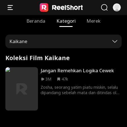
Beranda
Kategori
Merek
Kaikane
Koleksi Film Kaikane
Jangan Remehkan Logika Cewek
3M
47k
Zosha, seorang yatim piatu miskin, selalu
dipandang sebelah mata dan ditindas oleh
para siswa elit Ivy League hanya karena
dia bekerja di peternakan. Namun, mereka
tidak tahu bahwa Zosha akan
mengalahkan mereka semua dalam hal
yang paling tak terduga, yaitumatematika.