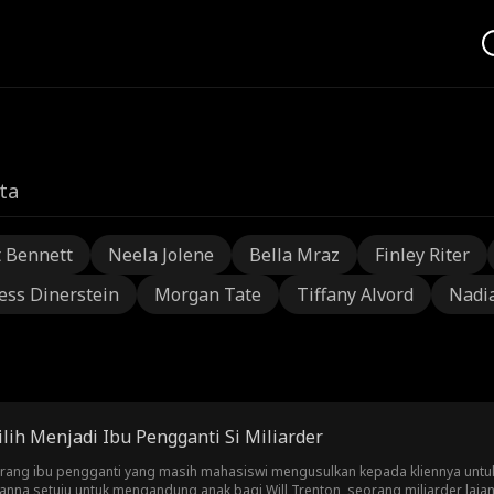
ta
t Bennett
Neela Jolene
Bella Mraz
Finley Riter
ess Dinerstein
Morgan Tate
Tiffany Alvord
Nadi
lih Menjadi Ibu Pengganti Si Miliarder
eorang ibu pengganti yang masih mahasiswi mengusulkan kepada kliennya unt
nna setuju untuk mengandung anak bagi Will Trenton, seorang miliarder laja