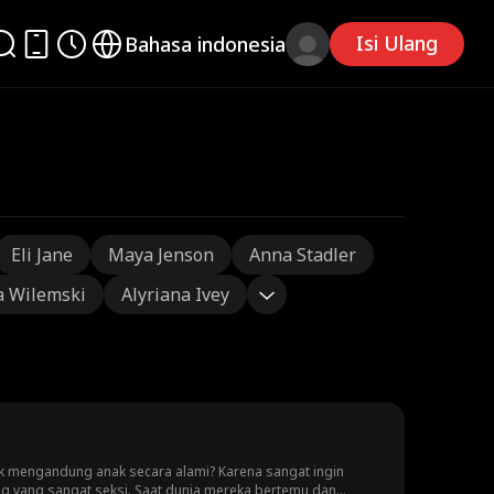
Isi Ulang
Bahasa indonesia
Eli Jane
Maya Jenson
Anna Stadler
a Wilemski
Alyriana Ivey
uk mengandung anak secara alami? Karena sangat ingin
ng yang sangat seksi. Saat dunia mereka bertemu dan