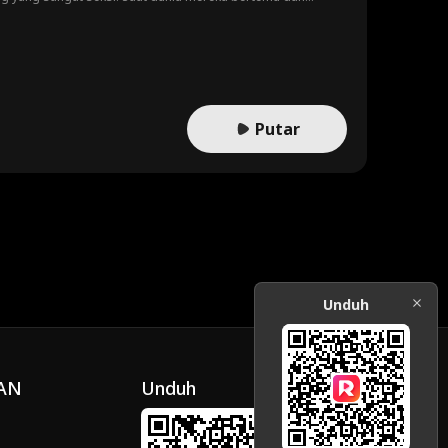
aan di balik semua itu, apakah Will merasakan hal yang
Putar
Unduh
AN
Unduh