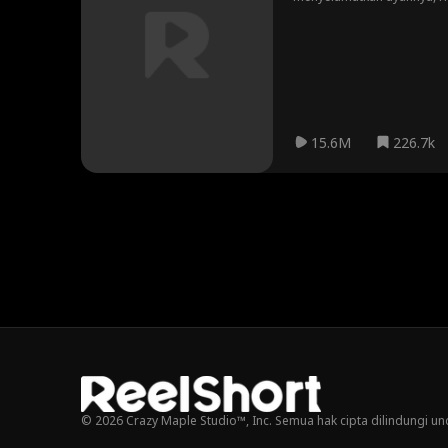
batasannya menjadi kabur, 
sama?
15.6M
226.7k
© 2026 Crazy Maple Studio™, Inc. Semua hak cipta dilindungi u