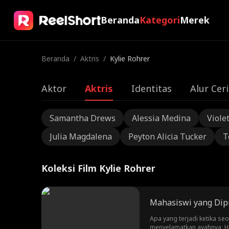
Beranda
Kategori
Merek
Beranda
/
Aktris
/
Kylie Rohrer
Aktor
Aktris
Identitas
Alur Ceri
Samantha Drews
Alessia Medina
Viole
Julia Magdalena
Peyton Alicia Tucker
T
Koleksi Film Kylie Rohrer
Mahasiswi yang Dipi
Apa yang terjadi ketika s
menyelamatkan ayahnya, Ha