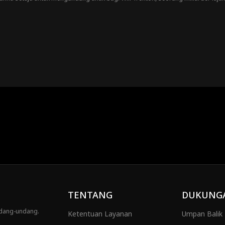
Hanna menyadari bahwa dirinya tertarik pada Will. Namun, ada sebuah pertany
TENTANG
DUKUNG
ndang-undang.
Ketentuan Layanan
Umpan Balik