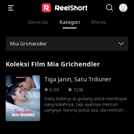
Beranda
Kategori
Merek
Mia Grichendler
Koleksi Film Mia Grichendler
Tiga Janin, Satu Triliuner
8.3M
72.8k
Daisy bekerja di gudang untuk membayar
uang kuliahnya, tapi ayahnya mencuri
uangnya. Karena putus asa, dia mencari
pekerjaan lain di klub penari telanjang
untuk memenuhi kebutuhan hidup. Di
sana, dia berhubungan seks satu malam
dengan Marcus, seorang triliuner. Tak