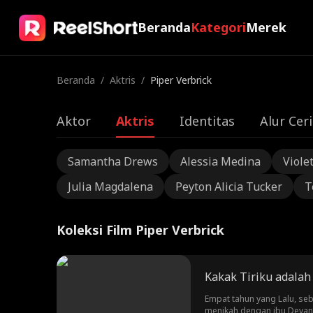
Beranda
Kategori
Merek
Beranda
/
Aktris
/
Piper Verbrick
Aktor
Aktris
Identitas
Alur Ceri
Samantha Drews
Alessia Medina
Viole
Julia Magdalena
Peyton Alicia Tucker
T
Koleksi Film Piper Verbrick
Kakak Tiriku adalah
Empat tahun yang Lalu, se
menikah dengan ibu Devan. 