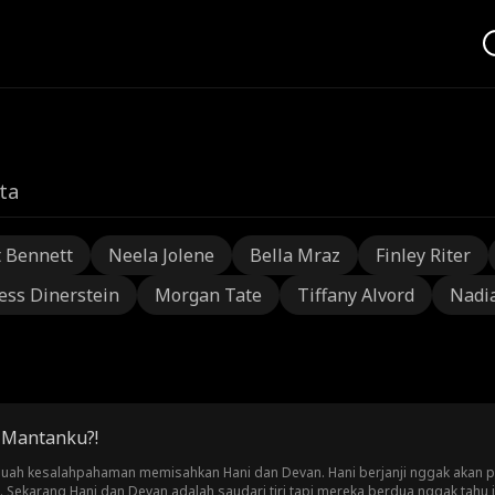
ta
t Bennett
Neela Jolene
Bella Mraz
Finley Riter
ess Dinerstein
Morgan Tate
Tiffany Alvord
Nadi
 Mantanku?!
buah kesalahpahaman memisahkan Hani dan Devan. Hani berjanji nggak akan 
Sekarang Hani dan Devan adalah saudari tiri tapi mereka berdua nggak tahu i