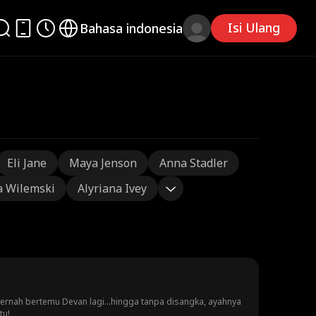
Isi Ulang
Bahasa indonesia
Eli Jane
Maya Jenson
Anna Stadler
a Wilemski
Alyriana Ivey
pernah bertemu Devan lagi…hingga tanpa disangka, ayahnya
tu!