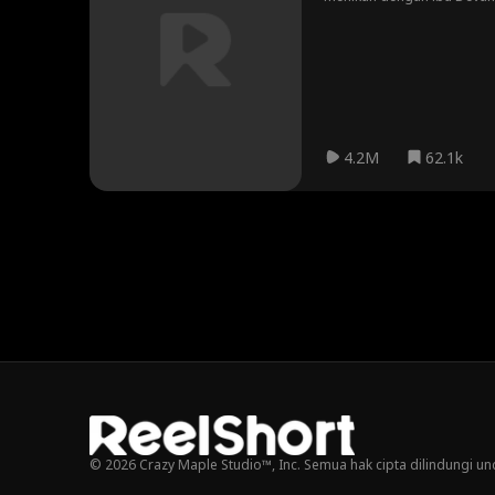
4.2M
62.1k
© 2026 Crazy Maple Studio™, Inc. Semua hak cipta dilindungi u