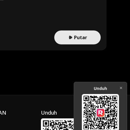
Putar
Unduh
AN
Unduh