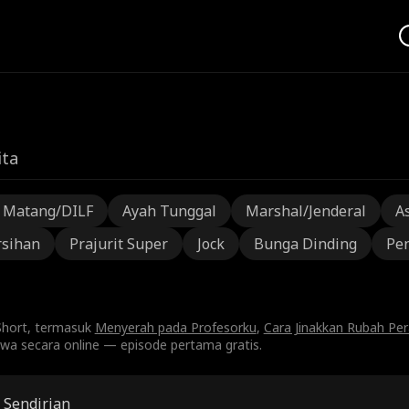
ita
a Matang/DILF
Ayah Tunggal
Marshal/Jenderal
A
rsihan
Prajurit Super
Jock
Bunga Dinding
Pen
lShort, termasuk
Menyerah pada Profesorku
,
Cara Jinakkan Rubah Per
wa secara online — episode pertama gratis.
 Sendirian