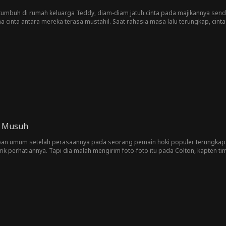
tumbuh di rumah keluarga Teddy, diam-diam jatuh cinta pada majikannya sendi
ena cinta antara mereka terasa mustahil. Saat rahasia masa lalu terungkap, ci
..
u Musuh
pan umum setelah perasaannya pada seorang pemain hoki populer terungkap.
k perhatiannya. Tapi dia malah mengirim foto-foto itu pada Colton, kapten ti