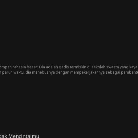
enyimpan rahasia besar: Dia adalah gadis termiskin di sekolah swasta yang kay
n paruh waktu, dia menebusnya dengan mempekerjakannya sebagai pembantu
itu memenuhi semua kebutuhannya.
idak Mencintaimu