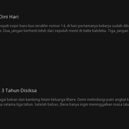
Dini Hari
njadi sopir baru bus terakhir nomor 14, di hari pertamanya bekerja sudah dibe
lte. Dua, jangan berhenti lebih dari sepuluh menit di Halte Kalideka. Tiga, ja
 mengangkut seorang penumpang gadis kecil yang nggak ada uang untuk membay
mpai akhirnya Alan melanggar pantangan yang diberikan.
 3 Tahun Disiksa
agai beban dan kambing hitam keluarga Blaire. Demi melindungi putri angkat
a selama tiga tahun. Setelah bebas, Elena hanya ingin meninggalkan masa la
ini Elena bukan lagi gadis yang bisa mereka korbankan.