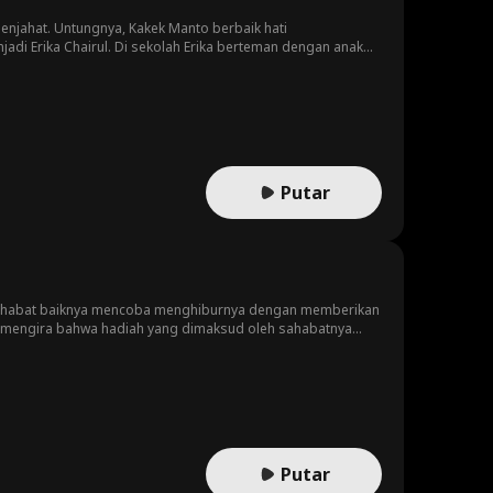
 penjahat. Untungnya, Kakek Manto berbaik hati
jadi Erika Chairul. Di sekolah Erika berteman dengan anak
hidupan Erika berubah? Akankah Erika bertemu dengan ibu
Putar
 Sahabat baiknya mencoba menghiburnya dengan memberikan
n mengira bahwa hadiah yang dimaksud oleh sahabatnya
Putar