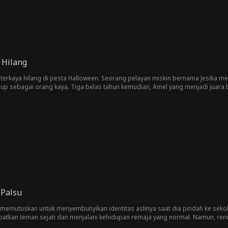
 Hilang
 terkaya hilang di pesta Halloween. Seorang pelayan miskin bernama Jesika m
dup sebagai orang kaya. Tiga belas tahun kemudian, Amel yang menjadi juar
tu. Pada akhirnya, keluarga Amel mengetahui kebenarannya dan memohon maa
 Palsu
memutuskan untuk menyembunyikan identitas aslinya saat dia pindah ke sekola
atkan teman sejati dan menjalani kehidupan remaja yang normal. Namun, ren
ebagai pewaris. Wanita itu dengan cepat naik ke puncak sosial, sementara r