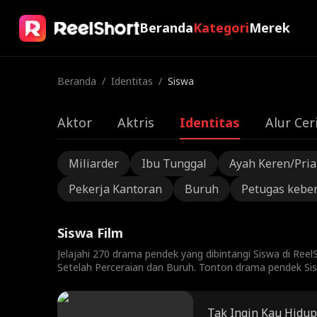
Beranda
Kategori
Merek
Beranda
/
Identitas
/
Siswa
Aktor
Aktris
Identitas
Alur Cer
Miliarder
Ibu Tunggal
Ayah Keren/Pri
Pekerja Kantoran
Buruh
Petugas kebe
Siswa Film
Jelajahi 270 drama pendek yang dibintangi Siswa di Ree
Setelah Perceraian dan Buruh. Tonton drama pendek Sis
Tak Ingin Kau Hidup