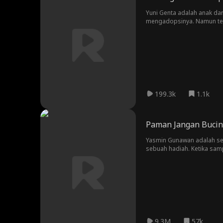
Yuni Genta adalah anak dari
mengadopsinya. Namun telin
angkat dari Elisa yang be
kandungnya, Elisa?
199.3k
1.1k
Paman Jangan Buci
Yasmin Gunawan adalah se
sebuah hadiah. Ketika sa
adalah pria ini. Setelah menghabiskan malam bersama, Yasmin menyadari bahwa pria itu bukanlah ""hadiah"" yang dimaksud oleh sahabatnya. Yang lebih
mengejutkan adalah, pria itu adalah paman dari sahabatnya. Apakah Yas
ini akan berlanjut?
9.3M
57k