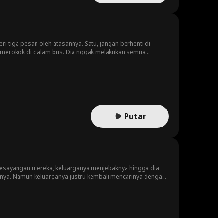
ri tiga pesan oleh atasannya. Satu, jangan berhenti di
ngan merokok di dalam bus. Dia nggak melakukan semua
ar di tengah malam. Lalu, malam berikutnya, keanehan lain
Putar
 kesayangan mereka, keluarganya menjebaknya hingga dia
lunya. Namun keluarganya justru kembali mencarinya dengan