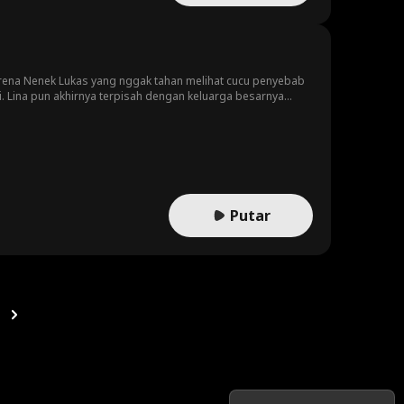
rena Nenek Lukas yang nggak tahan melihat cucu penyebab
i. Lina pun akhirnya terpisah dengan keluarga besarnya
annya itu adalah Risa yang selama ini ditindas olehnya.
 kejam padanya. Lukas berharap Risa mau kembali
n semena-mena dari Keluarga Handako padanya dan ayahnya
Putar