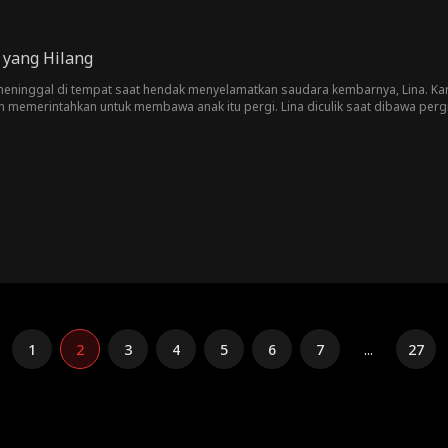
 yang Hilang
meninggal di tempat saat hendak menyelamatkan saudara kembarnya, Lina. Ka
un memerintahkan untuk membawa anak itu pergi. Lina diculik saat dibawa perg
iliki kegemaran menindas Risa yang bisu. Setelah diusut, ternyata adik kembar
h dan mencoba meminta maaf pada saudarinya akan sikapnya selama ini yang
keluarganya. Di sisi lain, Lina yang sudah terlanjur benci dengan perlakua
dan bergabung pada Keluarga Handako.
1
2
3
4
5
6
7
...
27