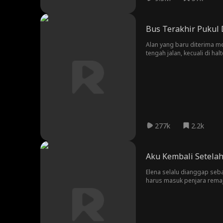
Bus Terakhir Pukul 
Alan yang baru diterima me
tengah jalan, kecuali di ha
pantangan itu, tetapi dia
terjadi berturut-turut. Sa
277k
2.2k
Aku Kembali Setelah
Elena selalu dianggap seb
harus masuk penjara remaj
rencana tersembunyi. Kali 