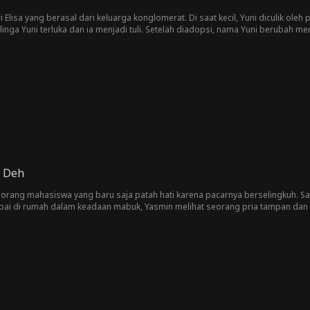
 Elisa yang berasal dari keluarga konglomerat. Di saat kecil, Yuni diculik oleh
ga Yuni terluka dan ia menjadi tuli. Setelah diadopsi, nama Yuni berubah men
rnama Fandy Genta. Bagaimana kisah Erika dengan keluarga Genta? Akankah ke
n Deh
orang mahasiswa yang baru saja patah hati karena pacarnya berselingkuh.
mpai di rumah dalam keadaan mabuk, Yasmin melihat seorang pria tampan da
min berhasil memulihkan diri dari patah hatinya? Bagaimana hubungan yang tidak disengaja