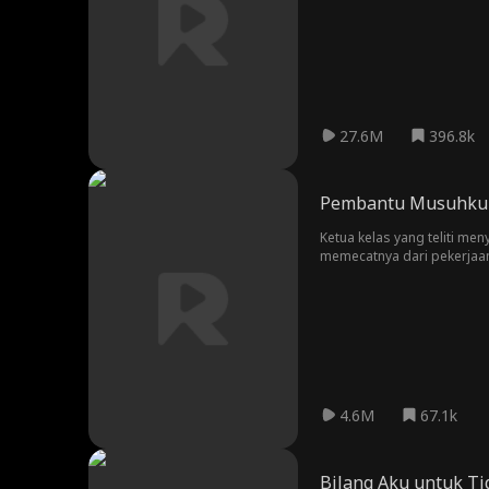
perundungan dan ejekan.
27.6M
396.8k
Pembantu Musuhku
Ketua kelas yang teliti ​​m
memecatnya dari pekerjaa
mereka... asalkan wanita 
4.6M
67.1k
Bilang Aku untuk T