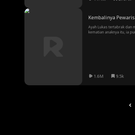
Kembalinya Pewaris
Ayah Lukas tertabrak dan 
kematian anaknya itu, ia p
selama 13 tahun. Lukas mem
Lukas pun merasa bersala
mengakuinya dan menerima 
nggak ingin kembali lagi 
1.6M
9.5k