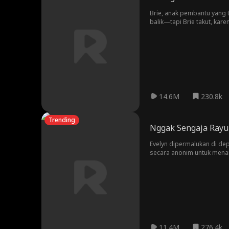
Brie, anak pembantu yang 
balik—tapi Brie takut, kar
menghancurkan segalanya.
14.6M
230.8k
Trending
Nggak Sengaja Ray
Evelyn dipermalukan di de
secara anonim untuk menari
antara mereka?
11.4M
276.4k