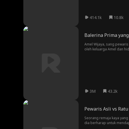
414.1k
10.8k
Balerina Prima yang
Amel Wijaya, sang pewaris
oleh keluarga Amel dan hi
dan juga pewaris palsu i
darinya.
3M
43.2k
Pewaris Asli vs Ratu
Seorang remaja kaya yang 
dia berharap untuk mendap
sekolah dengan menyamar s