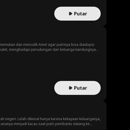
Putar
enemukan dan menculik Amel agar putrinya bisa diadopsi
a balet, menghadapi perudungan dari keluarga kandungnya
f padanya. Berharap mereka bisa dapat pengampunan
Putar
h negeri. Lelah dikenal hanya karena kekayaan keluarganya,
cananya menjadi kacau saat putri pembantu datang ke
emaja kaya mendapati dirinya di bawah, menjadi sasaran