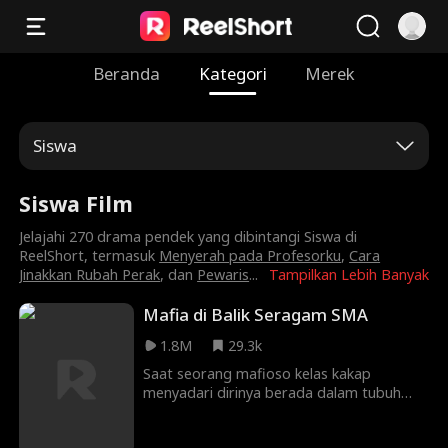
Beranda
Kategori
Merek
Siswa
Siswa Film
Jelajahi 270 drama pendek yang dibintangi Siswa di
ReelShort, termasuk
Menyerah pada Profesorku
,
Cara
Jinakkan Rubah Perak
, dan
Pewaris
...
Tampilkan Lebih Banyak
Mafia di Balik Seragam SMA
1.8M
29.3k
Saat seorang mafioso kelas kakap
menyadari dirinya berada dalam tubuh
seorang siswa SMA yang sering ditindas,
dia melihatnya sebagai kesempatan kedua