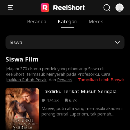
Beranda
Kategori
Merek
Siswa
Siswa Film
Jelajahi 270 drama pendek yang dibintangi Siswa di
ReelShort, termasuk
Menyerah pada Profesorku
,
Cara
Jinakkan Rubah Perak
, dan
Pewaris
...
Tampilkan Lebih Banyak
Takdirku Terikat Musuh Serigala
474.2k
6.7k
Maeve, putri alfa yang memasuki akademi
perang brutal Luperiom, tak pernah
menyangka akan terikat takdir dengan
Saxon Blackmoor, musuh klannya. Di