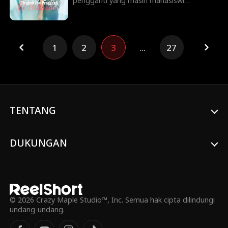
pengganti yang masih mahasiswi
mengusulkan kepada kliennya untuk
mengandung anak secara alami? Karena
sangat ingin menyelamatkan ayahnya,
Hanna setuju untuk mengandung anak
1
2
3
...
27
bagi Will Trenton, seorang miliarder lajang
yang sangat seksi. Saat dunia mereka
bertemu dan batasannya menjadi kabur,
Hanna menyadari bahwa dirinya tertarik
pada Will. Namun, ada sebuah pertanyaan
di balik semua itu, apakah Will merasakan
hal yang sama?
TENTANG
DUKUNGAN
© 2026 Crazy Maple Studio™, Inc. Semua hak cipta dilindungi
undang-undang.