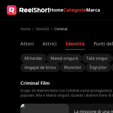
Home
Categorie
Marca
Home
/
Identità
/
Criminal
Attori
Attrici
Identità
Punti de
Miliardar
Mamă singură
Tată singur
Angajat de birou
Muncitor
Îngrijitor
Criminal Film
Scopri 20 drammi brevi con Criminal come protagonista
popolari: Alfa e Mamă singură. Guarda i drammi brevi di C
La missione di una 