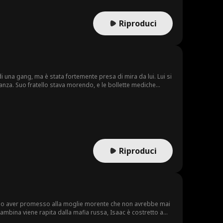
Riproduci
i una gang, ma è stata fortemente presa di mira da lui. Lui si
eranza. Suo fratello stava morendo, e le bollette mediche
." Fu costretta a firmare un contratto di matrimonio. Resisteva
ioso che l'aveva salvata quella notte piovosa cinque anni
Riproduci