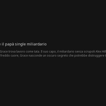
are.
 il papà single miliardario
race trova lavoro come tata. Il suo capo, il miliardario senza scrupoli Alex Hill,
uo freddo cuore, Grace nasconde un oscuro segreto che potrebbe distruggere t