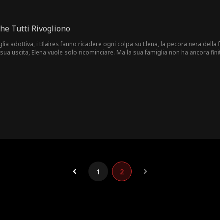
che Tutti Rivogliono
figlia adottiva, i Blaires fanno ricadere ogni colpa su Elena, la pecora nera dell
a sua uscita, Elena vuole solo ricominciare. Ma la sua famiglia non ha ancora finit
1
2