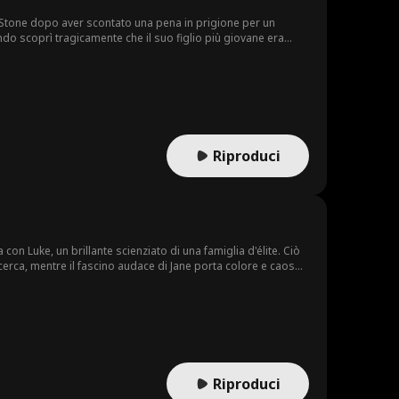
w Stone dopo aver scontato una pena in prigione per un
ando scoprì tragicamente che il suo figlio più giovane era
Riproduci
con Luke, un brillante scienziato di una famiglia d'élite. Ciò
cerca, mentre il fascino audace di Jane porta colore e caos
Riproduci