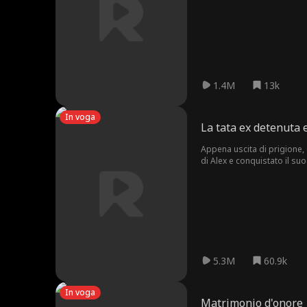
figlia, il Mietitore deve torn
1.4M
13k
In voga
La tata ex detenuta e
Appena uscita di prigione, G
di Alex e conquistato il s
5.3M
60.9k
In voga
Matrimonio d'onore