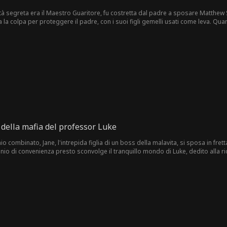
tità segreta era il Maestro Guaritore, fu costretta dal padre a sposare Matthe
ta la colpa per proteggere il padre, con i suoi figli gemelli usati come leva. Qu
o di nascita identico sul figlio di Matthew durante il suo lutto...
 della mafia del professor Luke
 combinato, Jane, l'intrepida figlia di un boss della malavita, si sposa in fretta 
io di convenienza presto sconvolge il tranquillo mondo di Luke, dedito alla ri
vedibile.