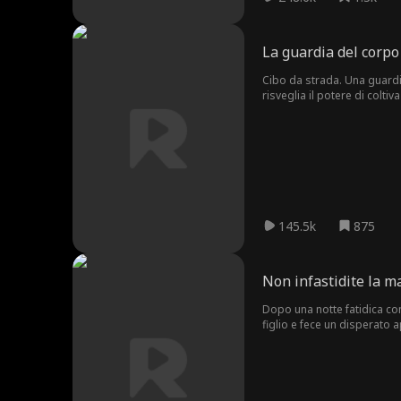
La guardia del corpo 
Cibo da strada. Una guardia
risveglia il potere di colti
retaggi: non conta nulla. Ri
145.5k
875
Non infastidite la ma
Dopo una notte fatidica con
figlio e fece un disperato 
volta che fosse stata liber