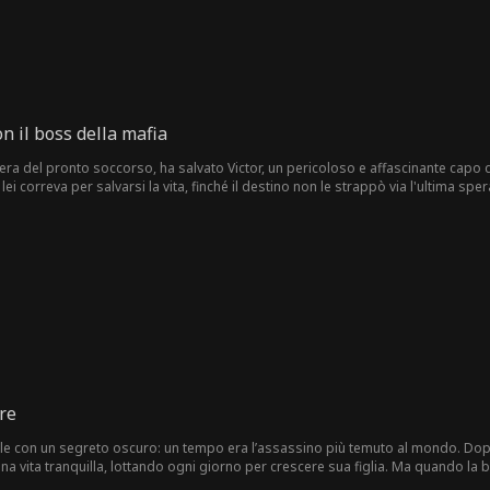
n il boss della mafia
era del pronto soccorso, ha salvato Victor, un pericoloso e affascinante capo d
lei correva per salvarsi la vita, finché il destino non le strappò via l'ultima sp
ciando. Victor strinse gli occhi freddi e disse: "Diventa mia donna, e lo salverò
a coccolare dalla sua protezione e tenerezza. Quando scoprì che l'uomo mister
confine tra odio e amore crollò completamente...
ore
to oscuro: un tempo era l’assassino più temuto al mondo. Dopo aver promesso alla moglie morente che non avrebbe mai
ottando ogni giorno per crescere sua figlia. Ma quando la bambina viene rapita dalla mafia russa, Isaac è costretto a
salvare sua