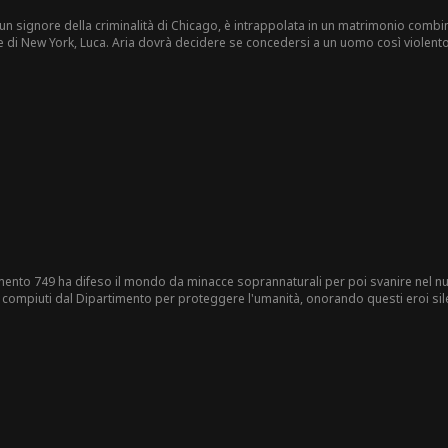
di un signore della criminalità di Chicago, è intrappolata in un matrimonio comb
e di New York, Luca. Aria dovrà decidere se concedersi a un uomo così violent
timento 749 ha difeso il mondo da minacce soprannaturali per poi svanire nel n
ci compiuti dal Dipartimento per proteggere l'umanità, onorando questi eroi sil