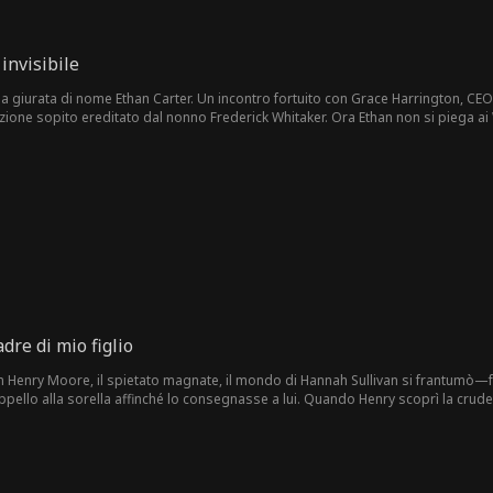
invisibile
 giurata di nome Ethan Carter. Un incontro fortuito con Grace Harrington, CEO 
vazione sopito ereditato dal nonno Frederick Whitaker. Ora Ethan non si piega ai 
sponde a una sola legge: la forza. I suoi pugni? Sono l'ultima parola.
dre di mio figlio
 Henry Moore, il spietato magnate, il mondo di Hannah Sullivan si frantumò—fu
appello alla sorella affinché lo consegnasse a lui. Quando Henry scoprì la crud
a. Insieme, ribaltarono le sorti contro i loro nemici, forgiando un amore poten