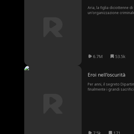
Aria, la figlia diciottenne 
un'organizzazione criminal
sopravvivere.
6.7M
53.5k
Eroi nell’oscurità
Per anni, il segreto Dipar
finalmente i grandi sacrifi
7.5k
171