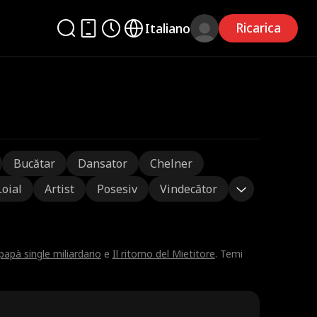
Ricarica
Italiano
Bucătar
Dansator
Chelner
Loial
Artist
Posesiv
Vindecător
papà single miliardario
e
Il ritorno del Mietitore
. Temi