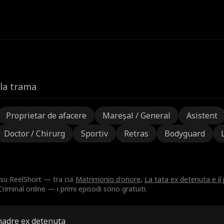
lla trama
Proprietar de afacere
Mareșal / General
Asistent
Doctor / Chirurg
Sportiv
Retras
Bodyguard
 su ReelShort — tra cui
Matrimonio d'onore
,
La tata ex detenuta e il 
riminal online — i primi episodi sono gratuiti.
madre ex detenuta