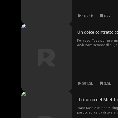
167.1k
677
Un dolce contratto co
Per caso, Tessa, un'infermi
avvicinava sempre di più, e 
altissime la stavano schiac
al suo mondo ma si lasciav
prima era in realtà lui, il 
591.5k
3.5k
Il ritorno del Mietit
Isaac Kane è un padre single con un segre
più ucciso, cerca di vivere una vita tranquilla, l
infrangere la sua promessa. Per salvarla, dovrà tornare a essere ciò che era una volta: il leggendario assassino che tormenta gli incubi dei corrotti. Per 