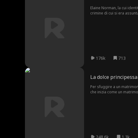
Elaine Norman, la cui iden
crimine di cui si era assun
morto, Elaine notò un marchi
176k
713
La dolce principessa
Per sfuggire a un matrimonio
che inizia come un matrimon
nella sua vita un tempo pre
248.6k
1.3k