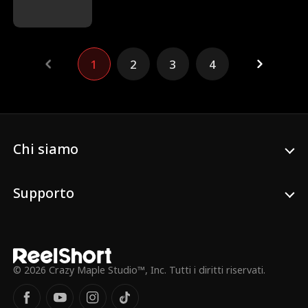
anni, aiutandola a guarire il cuore infranto
lasciato da Simon, il suo primo amore.
Durante quel matrimonio “a tempo”, Neil
si dimostra sempre premuroso e attento,
1
2
3
4
ma per Keira lui resta solo un sostituto.
Quando il contratto scade, Neil scopre che
Keira è ancora legata a Simon e decide di
chiedere il divorzio. Solo allora Keira si
accorge di ciò che ha davvero perso: un
amore silenzioso, ma sincero. Lo cerca
ovunque, troppo tardi. Neil ha già trovato
Chi siamo
una nuova strada — senza di lei.
Supporto
© 2026 Crazy Maple Studio™, Inc. Tutti i diritti riservati.