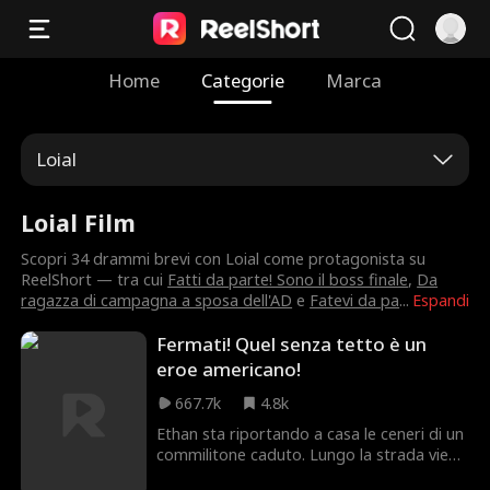
Home
Categorie
Marca
Loial
Loial Film
Scopri 34 drammi brevi con Loial come protagonista su
ReelShort — tra cui
Fatti da parte! Sono il boss finale
,
Da
ragazza di campagna a sposa dell'AD
e
Fatevi da pa
...
Espandi
Fermati! Quel senza tetto è un
eroe americano!
667.7k
4.8k
Ethan sta riportando a casa le ceneri di un
commilitone caduto. Lungo la strada viene
fermato dallo sceriffo locale che,