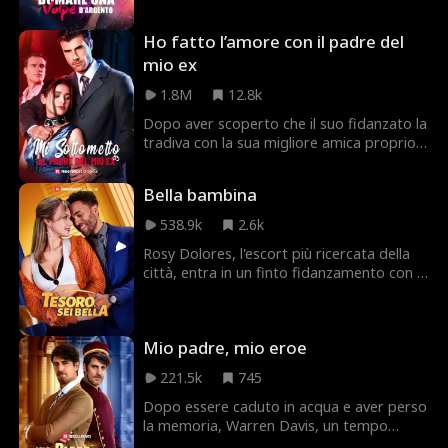
amico di suo padre e suo misterioso
socio, irrompe alla sua festa, la situazione
Ho fatto l’amore con il padre del
diventa imbarazzante. Chris è
iperprotettivo e insopportabile... almeno
mio ex
finché Harper non decide di liberarsene.
1.8M
12.8k
Insieme all'amica Maria, architetta
"Operazione Seduzione", farà innamorare
Dopo aver scoperto che il suo fidanzato la
Chris per farlo cacciare da suo padre.
tradiva con la sua migliore amica proprio
prima del matrimonio, Flora scappa e vive
una sfrenata avventura di una notte con
Bella bambina
un affascinante sconosciuto. Quello che
non sa è che lui è il padre del suo ex
538.9k
2.6k
fidanzato, e che custodisce un oscuro
Rosy Dolores, l'escort più ricercata della
segreto. Si arrenderà alla passione, o è
città, entra in un finto fidanzamento con il
ora di scappare di nuovo?
miliardario padre single Tad Williams per
ritrovare la figlia strappatale alla nascita.
Senza saperlo, la graziosa figlia di Tad,
Mio padre, mio eroe
Lily, è proprio la bambina che sta
cercando.
221.5k
745
Dopo essere caduto in acqua e aver perso
la memoria, Warren Davis, un tempo
potente presidente, diventa