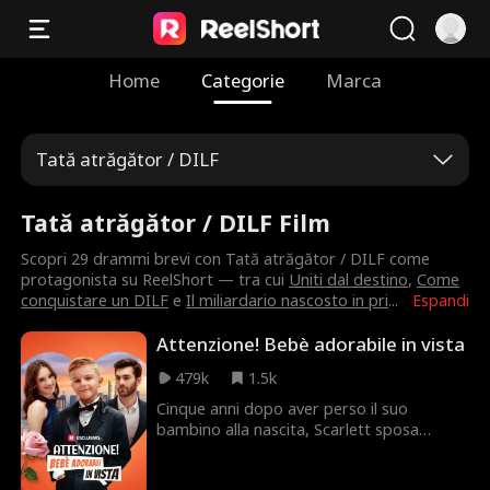
Home
Categorie
Marca
Tată atrăgător / DILF
Tată atrăgător / DILF Film
Scopri 29 drammi brevi con Tată atrăgător / DILF come
protagonista su ReelShort — tra cui
Uniti dal destino
,
Come
conquistare un DILF
e
Il miliardario nascosto in pri
...
Espandi
Attenzione! Bebè adorabile in vista
479k
1.5k
Cinque anni dopo aver perso il suo
bambino alla nascita, Scarlett sposa
Bobby Clark d'impulso, mentre il suo
adorabile figlio, Charlie, insiste nel