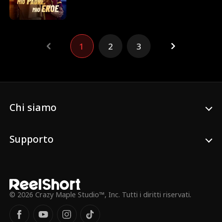
inconsapevolmente un facchino nello
stesso hotel che ha fondato. Subisce
umiliazioni dai suoi dipendenti - e persino
da suo figlio, che lo trattano come un
1
2
3
semplice servitore, finché non ricorda chi
è.
Chi siamo
Supporto
© 2026 Crazy Maple Studio™, Inc. Tutti i diritti riservati.