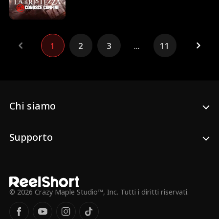
favoritismo verso una giovane dipendente.
Come se non bastasse, lui non le crede e,
convinto che lei gli nasconda la bambina,
trasforma la sua vita in un incubo.
1
2
3
...
11
Chi siamo
Supporto
© 2026 Crazy Maple Studio™, Inc. Tutti i diritti riservati.