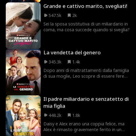
assicurativa. Ma non cerca solo vendetta,
Grande e cattivo marito, svegliati!
ha un obiettivo più grande: smascherare le
compagnie assicurative corrotte che
547.5k
2k
sfruttano i clienti più vulnerabili. Matteo è
sempre un passo avanti alla polizia,
Sei la sposa sostitutiva di un miliardario in
lasciando una scia di indizi per diffondere il
coma, ma cosa succede quando si sveglia?
suo messaggio, diventando presto un
eroe per le persone che i malvagi CEO
pensavano di poter mettere a tacere.
La vendetta del genero
345.3k
1.4k
Dopo anni di maltrattamenti dalla famiglia
di sua moglie, Leo scopre di essere l'erede
di una vasta fortuna. Ora è il momento
della vendetta!
Il padre miliardario e senzatetto di
mia figlia
448.2k
1.8k
Daisy e Alex erano una coppia felice, ma
Alex è rimasto gravemente ferito in un
incidente d'auto ed è scomparso, mentre