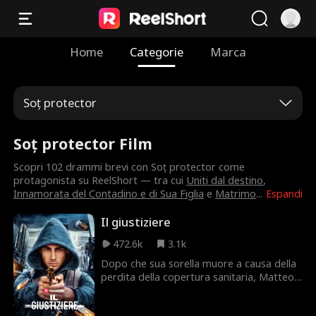
Home
Categorie
Marca
Soț protector
Soț protector Film
Scopri 102 drammi brevi con Soț protector come
protagonista su ReelShort — tra cui
Uniti dal destino
,
Innamorata del Contadino e di Sua Figlia
e
Matrimo
...
Espandi
Il giustiziere
472.6k
3.1k
Dopo che sua sorella muore a causa della
perdita della copertura sanitaria, Matteo
Leone, un uomo distrutto, si fa giustizia
da solo uccidendo il CEO della compagnia