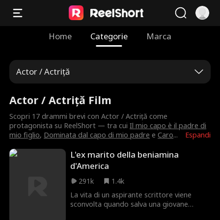
Home
Categorie
Marca
Actor / Actriță
Actor / Actriță Film
Scopri 17 drammi brevi con Actor / Actriță come
protagonista su ReelShort — tra cui
Il mio capo è il padre di
mio figlio
,
Dominata dal capo di mio padre
e
Caro
...
Espandi
L'ex marito della beniamina
d'America
291k
1.4k
La vita di un aspirante scrittore viene
sconvolta quando salva una giovane
attrice emergente di Hollywood. Dieci anni