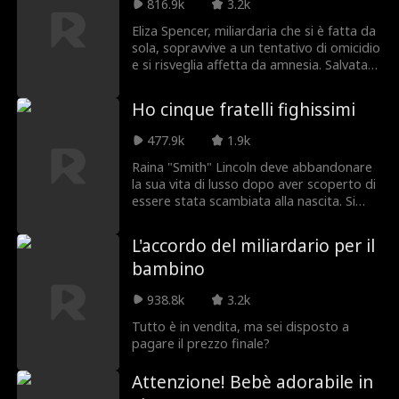
l'arrivo di Eddie sarà un regalo di Natale o
816.9k
3.2k
finirà come un pezzo di carbone?
Eliza Spencer, miliardaria che si è fatta da
sola, sopravvive a un tentativo di omicidio
e si risveglia affetta da amnesia. Salvata
da Justin Patton, un affascinante
sconosciuto su una sedia a rotelle, lo
Ho cinque fratelli fighissimi
sposa senza sapere che anche lui è un
miliardario che finge la propria disabilità.
477.9k
1.9k
Quando riacquista la memoria, mantiene
segreta la propria identità per riprendere
Raina "Smith" Lincoln deve abbandonare
possesso della sua azienda, ora nelle
la sua vita di lusso dopo aver scoperto di
mani dalla sua avida famiglia, e
essere stata scambiata alla nascita. Si
proteggere Justin dal suo perfido
riunisce con la sua famiglia biologica
fratellastro e dalla sua matrigna.
apparentemente povera, i Lincoln, che le
L'accordo del miliardario per il
nascondono la loro estrema ricchezza.
bambino
Nonostante scopra che la sua famiglia è
povera, Raina abbraccia i Lincoln e loro
938.8k
3.2k
ricambiano. Mentre la sua vecchia
famiglia, gli Smith, e la loro perfida figlia
Tutto è in vendita, ma sei disposto a
cercano di distruggerla, la sua vera
pagare il prezzo finale?
famiglia, insieme al super ricco, super
affascinante miliardario Theo Jones, fa di
Attenzione! Bebè adorabile in
tutto per difendere Raina.