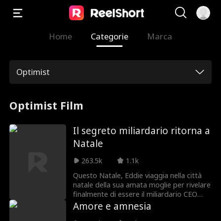
Home
Categorie
Marca
Optimist
Optimist Film
Il segreto miliardario ritorna a
Natale
263.5k
1.1k
Questo Natale, Eddie viaggia nella città
natale della sua amata moglie per rivelare
finalmente di essere il miliardario CEO
della start-up più in voga del paese. Ma in
Amore e amnesia
una casa e una città piene di Scrooge,