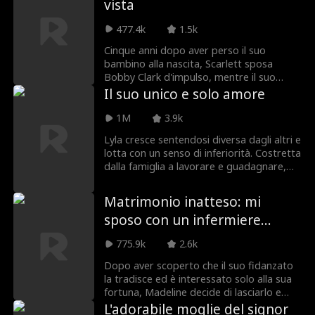
vista
477.4k
1.5k
Cinque anni dopo aver perso il suo
bambino alla nascita, Scarlett sposa
Bobby Clark d'impulso, mentre il suo
adorabile figlio, Charlie, insiste nel
Il suo unico e solo amore
chiamarla "mamma". Quando Bobby
rivelerà di essere segretamente un
1M
3.9k
miliardario e CEO? Chi è la misteriosa
Lyla cresce sentendosi diversa dagli altri e
donna che sostiene di essere la mamma
lotta con un senso di inferiorità. Costretta
di Charlie? È solo una favola, o Scarlett
dalla famiglia a lavorare e guadagnare,
troverà il suo lieto fine?
affronta abusi a ogni passo. Al suo 22º
compleanno, Lyla desidera il vero amore.
Matrimonio inatteso: mi
Mentre lavora part-time, salva Leo, un
sposo con un infermiere
affascinante e gentile presidente, e
inaspettatamente rimane incinta. Leo la
miliardario
775.9k
2.6k
accoglie e si prende cura di lei con
dolcezza, e col tempo il loro amore
Dopo aver scoperto che il suo fidanzato
sboccia. Tuttavia, mentre svelano il
la tradisce ed è interessato solo alla sua
mistero del passato di Lyla, si trovano
fortuna, Madeline decide di lasciarlo e
invischiati in una rete di cospirazioni e
accidentalmente si sposa con Caden, un
L'adorabile moglie del signor
malvagità. Come difenderà Lyla il loro