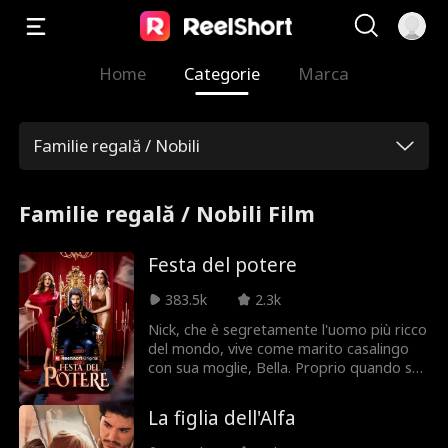
Home
Categorie
Marca
Familie regală / Nobili
Familie regală / Nobili Film
Festa del potere
383.5k
2.3k
Nick, che è segretamente l'uomo più ricco
del mondo, vive come marito casalingo
con sua moglie, Bella. Proprio quando sta
per rivelare la sua vera identità e
condividere la sua ricchezza e potere con
La figlia dell'Alfa
lei, scopre il tradimento di Bella. Nick si
rende conto di aver scambiato Bella per il