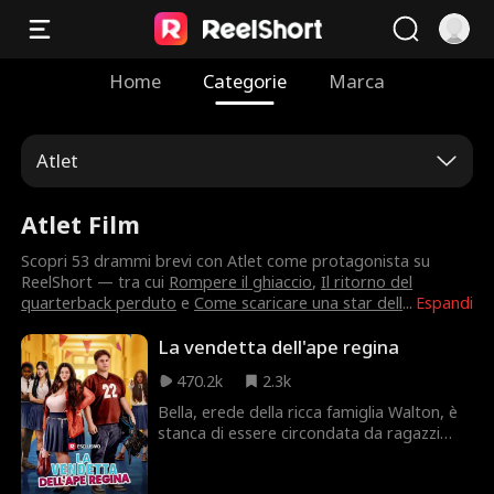
Home
Categorie
Marca
Atlet
Atlet Film
Scopri 53 drammi brevi con Atlet come protagonista su
ReelShort — tra cui
Rompere il ghiaccio
,
Il ritorno del
quarterback perduto
e
Come scaricare una star dell
...
Espandi
La vendetta dell'ape regina
470.2k
2.3k
Bella, erede della ricca famiglia Walton, è
stanca di essere circondata da ragazzi
ricchi e calcolatori. Si innamora di Marc, un
ragazzo di taglia forte che sembra amarla