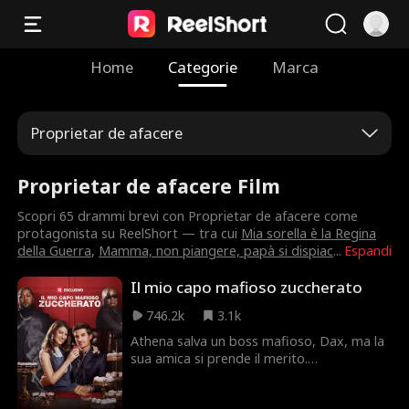
Home
Categorie
Marca
Proprietar de afacere
Proprietar de afacere Film
Scopri 65 drammi brevi con Proprietar de afacere come
protagonista su ReelShort — tra cui
Mia sorella è la Regina
della Guerra
,
Mamma, non piangere, papà si dispiac
...
Espandi
Il mio capo mafioso zuccherato
746.2k
3.1k
Athena salva un boss mafioso, Dax, ma la
sua amica si prende il merito.
Inaspettatamente, Dax diventa
l'apprendista pasticcere di Athena.