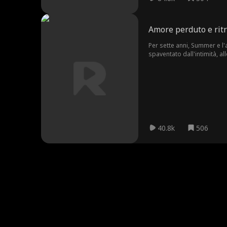
Amore perduto e rit
Per sette anni, Summer e l
spaventato dall'intimità, a
continue intromissioni di S
40.8k
506