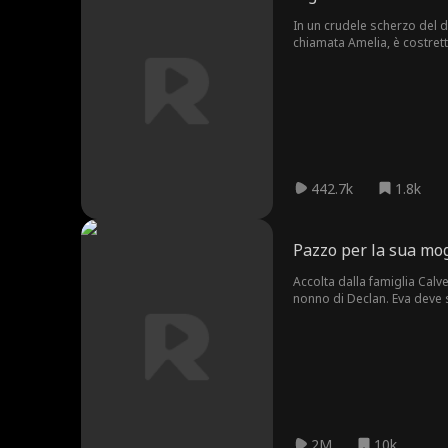
In un crudele scherzo del de
chiamata Amelia, è costrett
troppo tardi per Amelia?
442.7k
1.8k
Pazzo per la sua mog
Accolta dalla famiglia Calv
nonno di Declan. Eva deve s
riscopra l’amore che provava
2M
10k