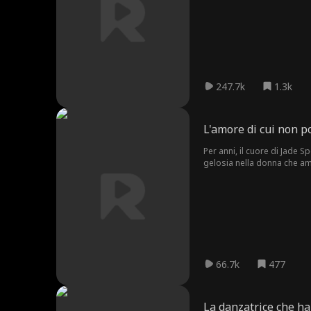
Lemuel, ma il destino aveva
247.7k
1.3k
L'amore di cui non p
Per anni, il cuore di Jade 
gelosia nella donna che ama
il matrimonio imminente di S
66.7k
477
La danzatrice che ha