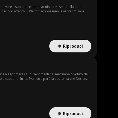
r salvare il suo padre adottivo disabile, Annabella, ora
dei loro attacchi. I Walton scopriranno la verità? O sarà
Riproduci
atica a esprimere i suoi sentimenti nel matrimonio voluto dal
e cacciarla. In lei, Eva nutre però la speranza che Declan
 o fuggire prima che sia troppo tardi.
Riproduci