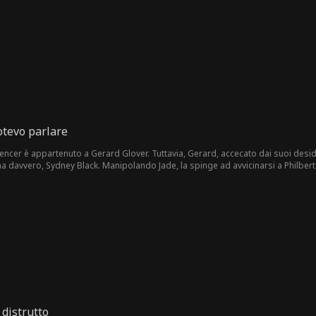
 altri piani. Per il bene di Glenda, Lemuel tormentò Nanette più volte. Quando 
otevo parlare
Spencer è appartenuto a Gerard Glover. Tuttavia, Gerard, accecato dai suoi des
 davvero, Sydney Black. Manipolando Jade, la spinge ad avvicinarsi a Philbert 
ydney con Philbert. Delusi, l'atto di Jade e Philbert diventa realtà, e si sposan
 distrutto