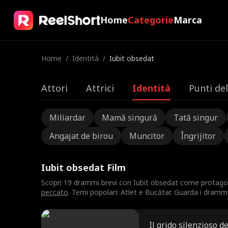
Home
Categorie
Marca
Home
/
Identità
/
Iubit obsedat
Attori
Attrici
Identità
Punti de
Miliardar
Mamă singură
Tată singur
Angajat de birou
Muncitor
Îngrijitor
Iubit obsedat Film
Scopri 19 drammi brevi con Iubit obsedat come protago
peccato
. Temi popolari: Atlet e Bucătar. Guarda i drammi 
Il grido silenzioso de