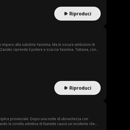
Riproduci
uo impero alla subdola Yasmina. Ma le oscure ambizioni di
 Zelda per la giustizia continua... Riuscirà Zelda nella sua incessante ricerca di verità e giustizia?
Riproduci
plice provinciale. Dopo una notte di ubriachezza con
ando la sorella adottiva di Nanette causò un incidente che
one. Una volta libera, Nanette pensava di non incontrare più