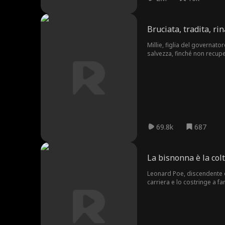
Bruciata, tradita, ri
Millie, figlia del governa
salvezza, finché non recuper
con Julian, un potente coma
69.8k
687
La bisnonna è la col
Leonard Poe, discendente d
carriera e lo costringe a f
riorganizzare le famiglie d'