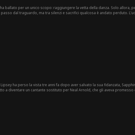
ha ballato per un unico scopo: raggiungere la vetta della danza. Solo allora, 
n passo dal traguardo, ma tra silenzi e sacrifici qualcosa è andato perduto. L
er cui ha lottato tanto... Nora non è più sicura che esista ancora.
Lipsey ha perso la vista tre anni fa dopo aver salvato la sua fidanzata, Sapph
tto a diventare un cantante sostituto per Neal Arnold, che gli aveva promesso di 
 a causa del loro tradimento. Rinato, Matt decide di non farsi più sfruttare, 