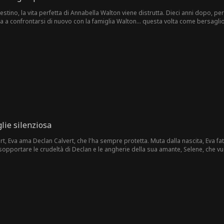
stino, la vita perfetta di Annabella Walton viene distrutta. Dieci anni dopo, pe
a a confrontarsi di nuovo con la famiglia Walton... questa volta come bersaglio 
lie silenziosa
ert, Eva ama Declan Calvert, che l'ha sempre protetta. Muta dalla nascita, Eva f
opportare le crudeltà di Declan e le angherie della sua amante, Selene, che vuol
 per lei. Vincolata dal silenzio, deve fare una scelta: lottare per il suo amore