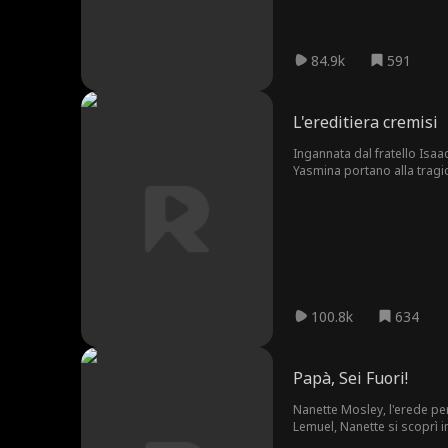
84.9k
591
L'ereditiera cremisi
Ingannata dal fratello Isa
Yasmina portano alla tragica fine di Zelda. Rinata con un ardente desiderio di vendetta, Zelda si libera d
100.8k
634
Papà, Sei Fuori!
Nanette Mosley, l'erede pe
Lemuel, Nanette si scoprì i
lasciò Glenda in coma, Nane