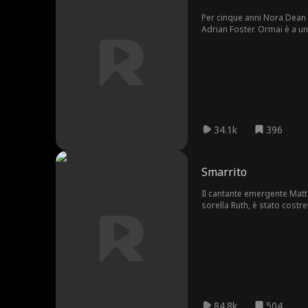
Per cinque anni Nora Dean 
Adrian Foster. Ormai è a u
ora la ignora. Quell'amore p
34.1k
396
Smarrito
Il cantante emergente Matt 
sorella Ruth, è stato costre
Tragicamente, Matt è morto
celebrità.
84.8k
504