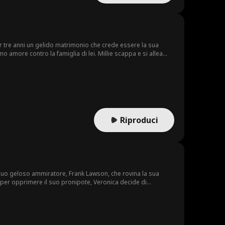
r tre anni un gelido matrimonio che crede essere la sua
mo amore contro la famiglia di lei. Millie scappa e si allea
.
Riproduci
 suo geloso ammiratore, Frank Lawson, che rovina la sua
re per opprimere il suo pronipote, Veronica decide di
e Leonard.