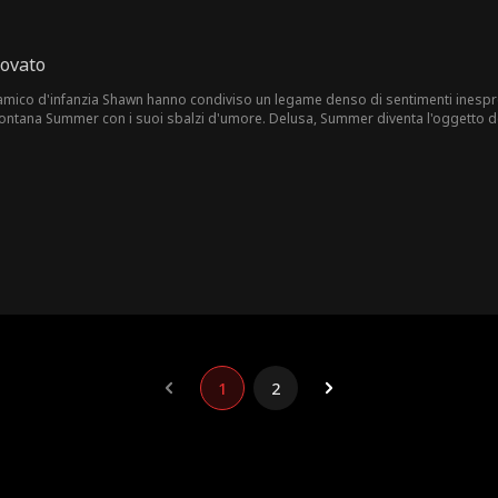
rovato
'amico d'infanzia Shawn hanno condiviso un legame denso di sentimenti inespr
llontana Summer con i suoi sbalzi d'umore. Delusa, Summer diventa l'oggetto del
hawn. Proprio quando il legame con Julian si fa più profondo, lui scompare nel n
1
2