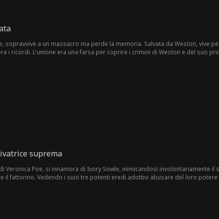
nata
tore, sopravvive a un massacro ma perde la memoria. Salvata da Weston, vive pe
a i ricordi. L'unione era una farsa per coprire i crimini di Weston e del suo pri
ndante che la ama da anni, pronta a riprendersi il passato e ottenere vendetta
tivatrice suprema
i Veronica Poe, si innamora di Ivory Sowle, inimicandosi involontariamente il
are il fattorino. Vedendo i suoi tre potenti eredi adottivi abusare del loro pote
élite di Great Arkland, rovesciare l'ordine corrotto e portare al potere il gentil