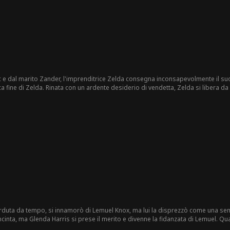
ac e dal marito Zander, l'imprenditrice Zelda consegna inconsapevolmente il s
a Zander, riprende il potere e scaccia Yasmina. Tuttavia, con
Isaac ancora affascinato da Yasmina, la battaglia di
rduta da tempo, si innamorò di Lemuel Knox, ma lui la disprezzò come una sem
ncinta, ma Glenda Harris si prese il merito e divenne la fidanzata di Lemuel. Qu
tte si prese la colpa per salvare il padre adottivo, e Lemuel la mandò in prigi