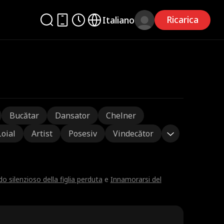
Ricarica
Italiano
Bucătar
Dansator
Chelner
Loial
Artist
Posesiv
Vindecător
ido silenzioso della figlia perduta
e
Innamorarsi del