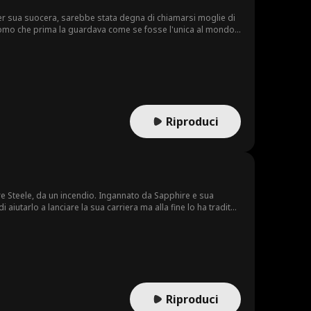
per sua suocera, sarebbe stata degna di chiamarsi moglie di
'uomo che prima la guardava come se fosse l'unica al mondo,
Riproduci
ire Steele, da un incendio. Ingannato da Sapphire e sua
aiutarlo a lanciare la sua carriera ma alla fine lo ha tradito.
intraprendendo un cammino di vendetta mentre sale alla
Riproduci