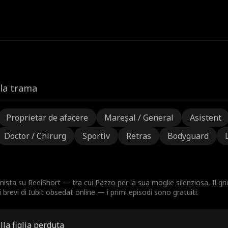
lla trama
Proprietar de afacere
Mareșal / General
Asistent
Doctor / Chirurg
Sportiv
Retras
Bodyguard
nista su ReelShort — tra cui
Pazzo per la sua moglie silenziosa
,
Il gr
brevi di Iubit obsedat online — i primi episodi sono gratuiti.
lla figlia perduta