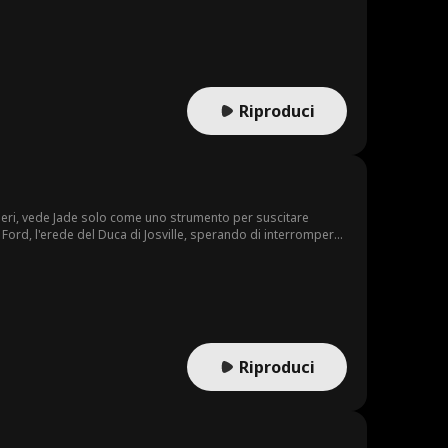
si pentì, lei aveva smesso di amarlo da tempo.
Riproduci
ideri, vede Jade solo come uno strumento per suscitare
Ford, l'erede del Duca di Josville, sperando di interrompere
o, lasciando Gerard pieno di rimpianti.
Riproduci