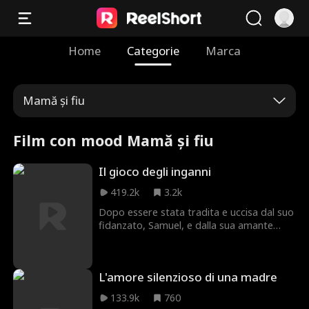
Home
Categorie
Marca
Mamă și fiu
Film con mood Mamă și fiu
Il gioco degli inganni
419.2k
3.2k
Dopo essere stata tradita e uccisa dal suo
fidanzato, Samuel, e dalla sua amante
Jessica, Nina si sveglia prima che tutto
accada. Decisa a riscrivere il suo destino,
registra segretamente la loro relazione e
L'amore silenzioso di una madre
pianifica la sua vendetta. Quando Samuel
cerca di ingannarla di nuovo, Nina entra
133.9k
760
direttamente nella sua trappola per