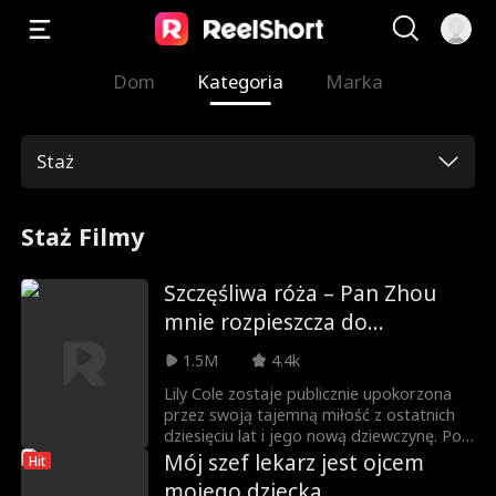
Dom
Kategoria
Marka
Staż
Staż Filmy
Szczęśliwa róża – Pan Zhou
mnie rozpieszcza do
szaleństwa
1.5M
4.4k
Lily Cole zostaje publicznie upokorzona
przez swoją tajemną miłość z ostatnich
dziesięciu lat i jego nową dziewczynę. Po
utopieniu smutków w alkoholu,
Mój szef lekarz jest ojcem
Hit
przypadkowo trafia do pokoju starszego
mojego dziecka