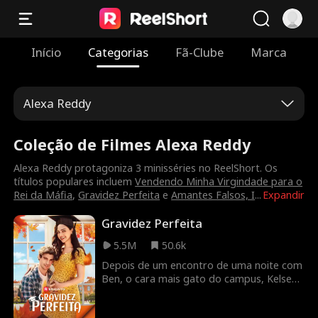
Início
Categorias
Fã-Clube
Marca
Alexa Reddy
Coleção de Filmes Alexa Reddy
Alexa Reddy protagoniza 3 minisséries no ReelShort. Os
títulos populares incluem
Vendendo Minha Virgindade para o
Rei da Máfia
,
Gravidez Perfeita
e
Amantes Falsos, I
...
Expandir
Gravidez Perfeita
5.5M
50.6k
Depois de um encontro de uma noite com
Ben, o cara mais gato do campus, Kelsey
descobre que está grávida... e decide ter o
bebê. Mas será que Ben vai ficar com ela -