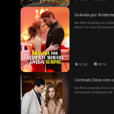
Grávida por Acident
No filme Grávida por Acide
abuso na casa do padrasto
todo o dinheiro da univers
foi resgatada por um Edwa
por um bom preço, tentou f
No entanto, devido ao seu 
ameaçou. No entanto, Edwa
complexada em uma mulher 
uma brilhante pesquisador
9.2M
88.1k
Contrato Doce com o
No filme Contrato Doce co
fortemente visada por ele.
contas médicas altíssimas a
casamento. Ela resistia a
anos atrás era na verdade