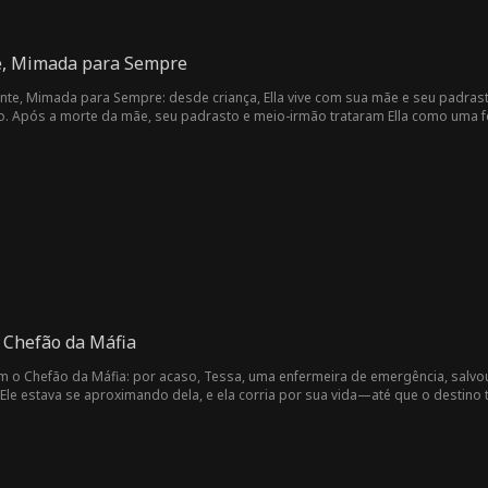
e, Mimada para Sempre
nte, Mimada para Sempre: desde criança, Ella vive com sua mãe e seu padrast
. Após a morte da mãe, seu padrasto e meio-irmão trataram Ella como uma f
idade, obrigando-a a trabalhar meio período para pagar seus estudos. Enquan
rd bêbado, o que levou a uma noite de paixão. Dois meses depois, Ella desco
orçá-la a abortar. Em um momento crítico, Edward chegou a tempo de salvar E
baixo status, Ella enfrentou insultos da irmã de Edward e assédio na escola.
rd manteve-se firme em seu compromisso de protegê-la. Após superar múltip
corajosa e forte, conquistando gradualmente o coração de Edward. Ela deu à 
a de IA.
 Chefão da Máfia
m o Chefão da Máfia: por acaso, Tessa, uma enfermeira de emergência, salvo
 Ele estava se aproximando dela, e ela corria por sua vida—até que o destino
 esmagavam. Victor estreitou os olhos frios e disse: "Seja minha mulher, e eu 
o mundo dele, mas se entregava à sua proteção e ternura. Quando descobriu 
 ele, a linha entre ódio e amor desmoronou completamente...