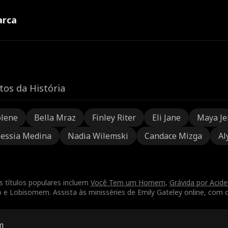
rca
tos da História
olene
Bella Mraz
Finley Riter
Eli Jane
Maya Je
lessia Medina
Nadia Wilemski
Candace Mizga
Al
s títulos populares incluem
Você Tem um Homem
,
Grávida por Acid
 Lobisomem. Assista às minisséries de Emily Gateley online, com os
m