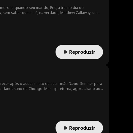
smorona quando seu marido, Eric, a trai no dia do
em saber que ele é, na verdade, Matthew Callaway, um
es se enfrentam como adversários, mas à noite, encontram
ntos por Mark e Matthew se complicam. Quando a dupla
id se apaixonar por ele, duas vezes.
Reproduzir
parecer após o assassinato de seu irmão David. Sem ter para
 clandestino de Chicago. Mas Lip retorna, agora aliado ao
a hora de Carl/Henry sair das sombras e executar sua
Reproduzir