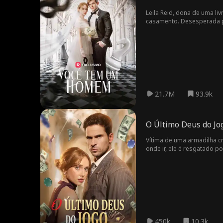
Leila Reid, dona de uma li
casamento. Desesperada p
bilionário do ramo hotelei
consolo nos braços um do 
identidade dele é finalmen
21.7M
93.9k
O Último Deus do Jo
Vítima de uma armadilha cr
onde ir, ele é resgatado p
temido chefão da máfia Do
vingança.
450k
10.3k