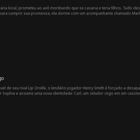
vraria local, prometeu ao avô moribundo que se casaria e teria filhos. Tudo de
ara cumprir sua promessa, ela dorme com um acompanhante chamado Mark, s
ro, amigo de longa data de Eric... e seu rival nos negócios. Durante o dia, el
outro. Enquanto Leila lida com perdas e dificuldades na vida, seus sentime
te revelada, Mark/Matthew enfrenta o maior desafio de sua vida: fazer Leila Re
go
uel de seu rival Lip Orville, o lendário jogador Henry Smith é forçado a desa
or Sophia e assume uma nova identidade: Carl, um zelador cego em um cassino
n Bazzini. Carl é arrastado de volta para o perigoso mundo do jogo. Chegou 