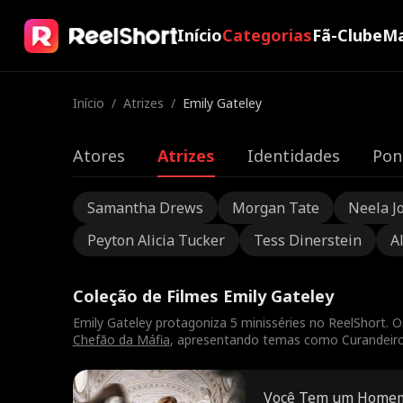
Início
Categorias
Fã-Clube
Ma
Início
/
Atrizes
/
Emily Gateley
Atores
Atrizes
Identidades
Pon
Samantha Drews
Morgan Tate
Neela J
Peyton Alicia Tucker
Tess Dinerstein
A
Coleção de Filmes Emily Gateley
Emily Gateley protagoniza 5 minisséries no ReelShort. O
Chefão da Máfia
, apresentando temas como Curandeiro e
Você Tem um Home