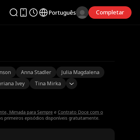
Completar
Português
nson
Anna Stadler
Julia Magdalena
yriana Ivey
Tina Mirka
ente, Mimada para Sempre
e
Contrato Doce com o
 primeiros episódios disponíveis gratuitamente.