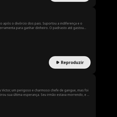
o após o divórcio dos pais. Suportou a indiferença e o
erramenta para ganhar dinheiro. O padrasto até gastou
to trabalhava em um bar, um cliente drogou Ella, mas ela
briu que estava grávida! Seu padrasto, querendo vendê-la
lla e a levou para sua casa, oferecendo cuidado e proteção.
 Uma rica herdeira, que também tinha interesse em Edward, a
los desafios, Ella se transformou de uma garota tímida e
luz seu filho de forma segura e, anos depois, tornou-se
Reproduzir
u Victor, um perigoso e charmoso chefe de gangue, mas foi
 tirou sua última esperança. Seu irmão estava morrendo, e as
o salvarei." Ela foi forçada a assinar um contrato de
que o misterioso homem que a salvou na noite chuvosa cinco