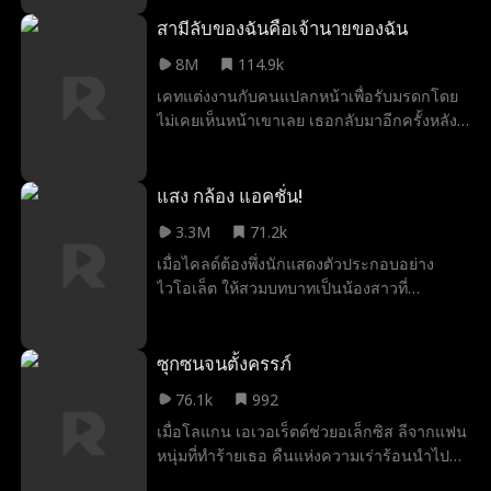
และเธอก็กลายเป็นนักโทษ เข้าสู่อัลฟ่าแอ
ตลาสชายคนนั้นรักชีวิตของเธอมาตลอดจน
สามีลับของฉันคือเจ้านายของฉัน
กระทั่งเธอรู้ว่าเขาเป็นคนที่อยู่เบื้องหลังการ
8M
114.9k
ฆาตกรรมพ่อของเธอ Atlas อยู่หลังจากสิ่งหนึ่ง
เคทแต่งงานกับคนแปลกหน้าเพื่อรับมรดกโดย
การแก้แค้น แต่การแก้แค้นนั้นเจ็บปวดเมื่อคุณ
ไม่เคยเห็นหน้าเขาเลย เธอกลับมาอีกครั้งหลัง
ตกหลุมรักลูกสาวของศัตรู เมื่อคำพูดไป ... ก่อน
จากสองปีเพื่อขอหย่า โดยไม่รู้ว่าหัวหน้าสุดหล่อ
ที่คุณจะหาทางแก้แค้นอย่าลืมขุดหลุมฝังศพสอง
และคนที่เธอแอบชอบ แจ็ค ทาวน์เซนด์ คือ
หลุม
สามีลับของเธอ
แสง กล้อง แอคชั่น!
3.3M
71.2k
เมื่อไคลด์ต้องพึ่งนักแสดงตัวประกอบอย่าง
ไวโอเล็ต ให้สวมบทบาทเป็นน้องสาวที่
พลัดพรากไปนาน เพื่อเติมเต็มความปรารถนา
สุดท้ายของพ่อ ทว่าการแสดงนี้กลับนำพาความ
รู้สึกต้องห้ามมาสู่ทั้งคู่ ท่ามกลางสายตาจับผิด
ซุกซนจนตั้งครรภ์
และศัตรูที่พร้อมจะทำลายทุกอย่าง ศัตรูหัวใจ
76.1k
992
ของพวกเขาพยายามทุกวิถีทางเพื่อแฉความ
เมื่อโลแกน เอเวอเร็ตต์ช่วยอเล็กซิส ลีจากแฟน
สัมพันธ์ลับนี้ให้พังทลาย จนพ่อของไคลด์ต้อง
หนุ่มที่ทำร้ายเธอ คืนแห่งความเร่าร้อนนำไปสู่
วางแผนจัดงานแต่งให้ไวโอเล็ตกับคนอื่น ใน
การตั้งครรภ์ เมื่อความรู้สึกของพวกเขาลึกซึ้ง
ที่สุด ไคลด์ก็ตัดสินใจทำสิ่งที่ทุกคนคาดไม่ถึง