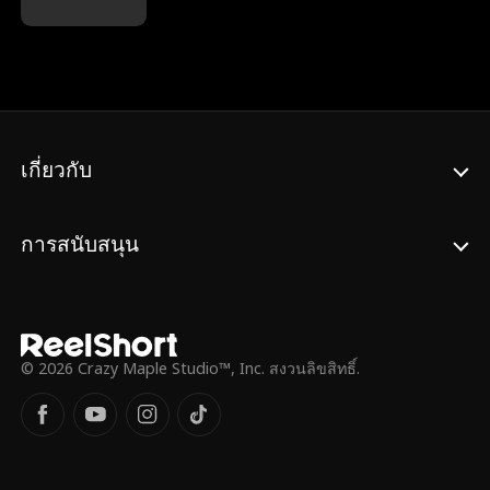
ขึ้น พวกเขาค้นพบว่าพวกเขามีความสัมพันธ์ที่
เขาจะบุกงานแต่งเพื่อทวงคืนรักแท้ของเขาได้
เลวร้ายร่วมกัน โลแกนฆ่าพี่ชายของอเล็กซิส
หรือไม่...
โดยไม่ได้ตั้งใจระหว่างเกมฮ็อกกี้เมื่อปีที่แล้ว โล
แกนและอเล็กซิสจะเอาชนะอดีตที่ร้ายแรงของ
พวกเขาและสร้างครอบครัวที่พวกเขาต้องการ
ได้หรือไม่
เกี่ยวกับ
การสนับสนุน
© 2026 Crazy Maple Studio™, Inc. สงวนลิขสิทธิ์.