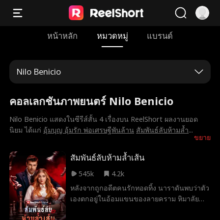
หน้าหลัก
หมวดหมู่
แบรนด์
Nilo Benicio
คอลเลกชันภาพยนตร์ Nilo Benicio
Nilo Benicio แสดงในซีรีส์สั้น 4 เรื่องบน ReelShort ผลงานยอด
นิยม ได้แก่
อุ้มบุญ อุ้มรัก พ่อเศรษฐีพันล้าน
สัมพันธ์ลับห้ามล้ำ
...
ขยาย
สัมพันธ์ลับห้ามล้ำเส้น
545k
4.2k
หลังจากถูกอดีตคนรักทอดทิ้ง นาราดันพบว่าตัว
เองตกอยู่ในอ้อมแขนของลายคราม หิมาลัย
ว่าที่พ่อตาของอดีตคนรัก ผู้เป็นชายผู้ทรง