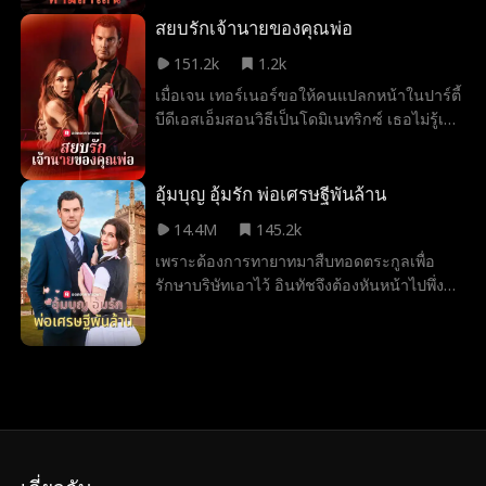
อำนาจและมีเงินมหาศาล เมื่อลายครามทราบ
ถึงความสัมพันธ์อันซับซ้อนระหว่างเธอกับ
สยบรักเจ้านายของคุณพ่อ
ลูกสาวของตน เขาจึงพยายามเว้นระยะห่างเอา
151.2k
1.2k
ไว้ แต่นารากลับละเมิดกฎของเขาอยู่เสมอ ดึง
เมื่อเจน เทอร์เนอร์ขอให้คนแปลกหน้าในปาร์ตี้
เขาให้ถลำลึกสู่แรงดึงดูดแสนอันตรายมากยิ่ง
บีดีเอสเอ็มสอนวิธีเป็นโดมิเนทริกซ์ เธอไม่รู้เลย
ขึ้น
ว่าเขาคือคนที่จะมาจัดการเรื่องการลงจาก
ตำแหน่งในบริษัทครอบครัวของพ่อเธอ จากบท
เรียนเรื่องการควบคุมและยอมจำนนที่ควรจบ
อุ้มบุญ อุ้มรัก พ่อเศรษฐีพันล้าน
ในคืนเดียว กลับกลายเป็นมากกว่านั้นเมื่อเจน
14.4M
145.2k
ขอให้ดอมสอนเธอต่อ เนื่องจากเงื่อนไขด้าน
เพราะต้องการทายาทมาสืบทอดตระกูลเพื่อ
ความประพฤติในสัญญา ความสัมพันธ์นี้อาจ
รักษาบริษัทเอาไว้ อินทัชจึงต้องหันหน้าไปพึ่งพา
ทำให้เขาตกงานหากมีคนรู้ แต่ดอมก็ตกลง ทั้งคู่
การอุ้มบุญ แต่น้ำเชื้อของเขากลับถูกฉีดให้ทอ
ต้องรักษาความสัมพันธ์ให้เป็นแค่การสอนและ
ฝันที่เข้ามาบริจาคไข่ เพื่อให้แน่ใจว่าทอฝันจะ
ปิดเป็นความลับ แต่เมื่อไฟปรารถนาพุ่งสูง
ยอมอุ้มท้องลูกน้อย อินทัชจึงยื่นข้อสัญญาการ
ความเสี่ยงที่จะถูกจับได้ก็เพิ่มขึ้น ความสำเร็จ
แต่งงาน ทั้งสองจึงเริ่มต้นเส้นทางชีวิตที่เต็มไป
ของเจนในกองถ่ายเป็นผลจากคำสอนของดอม
ด้วยอุปสรรคทดสอบ
แต่เมื่อเธอเริ่มได้รับข้อความข่มขู่ที่เชื่อมโยง
เธอกับอิงกริด ฮาร์ต นักแสดงดังผู้เป็นแม่ที่ล่วง
ลับ ดอมจึงต้องปกป้องสิ่งที่เป็นของเขา
เนื่องจากมีหลายคนที่น่าสงสัย เจนจึงไม่แน่ใจ