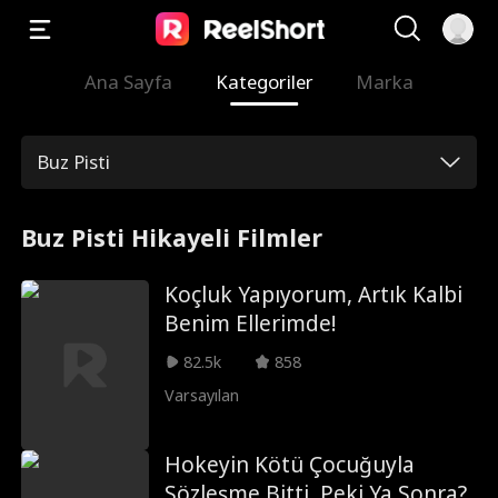
Ana Sayfa
Kategoriler
Marka
Buz Pisti
Buz Pisti Hikayeli Filmler
Koçluk Yapıyorum, Artık Kalbi
Benim Ellerimde!
82.5k
858
Varsayılan
Hokeyin Kötü Çocuğuyla
Sözleşme Bitti, Peki Ya Sonra?