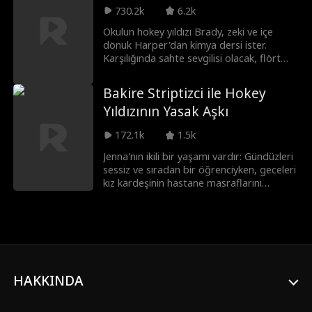
Jami Davenport'tan uyarlanmıştır!
730.2k
6.2k
Okulun hokey yıldızı Brady, zeki ve içe
dönük Harper'dan kimya dersi ister.
Karşılığında sahte sevgilisi olacak, flört
etmeyi öğretecek ve sevdiği çocuğu
tavlamasına yardım edecektir. Peki
Bakire Striptizci ile Hokey
anlaşma ters tepip aralarındaki kimya
Yıldızının Yasak Aşkı
gerçeğe dönüşürse ne olur?
172.1k
1.5k
Jenna'nın ikili bir yaşamı vardır: Gündüzleri
sessiz ve sıradan bir öğrenciyken, geceleri
kız kardeşinin hastane masraflarını
ödemek için gizlice striptizcilik yapar.
Okuldaki ukala rakibi ve hokey takımının
yıldızı Casper bir gece kulübe adım
attığında, Jenna'nın dünyaları çarpışır.
Casper okulda sürekli atıştığı kız
olduğundan habersiz, gizemli dansçı
Angel'a anında kapılır. Ancak aralarındaki
HAKKINDA
bağ derinleştikçe, birbirlerinin sırlarını
açığa çıkarmaya da bir o kadar yaklaşırlar.