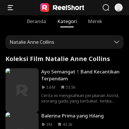
Beranda
Kategori
Merek
Natalie Anne Collins
Koleksi Film Natalie Anne Collins
Ayo Semangat！Band Kecantikan
Terpendam
3.6M
53.5k
Cerita ini mengisahkan perjalanan Astrid,
seorang gadis yang berbakat. Ketika
saudara kembarnya kehilangan suaranya
sebelum latihan band yang sangat
Balerina Prima yang Hilang
penting, dia terancam dengan tuntutan
hukum. Astrid pun menggantikan
3M
43.2k
posisinya. Dengan menyamar sebagai pria,