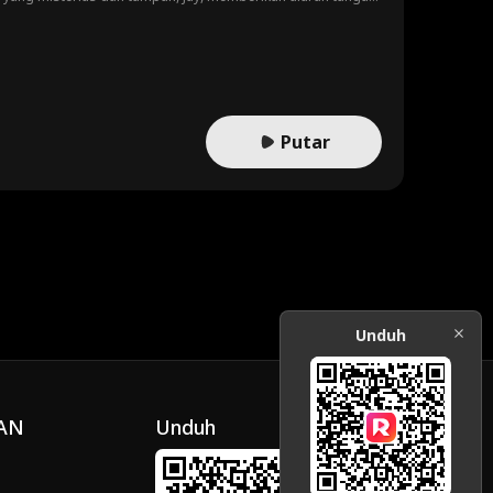
Putar
Unduh
AN
Unduh