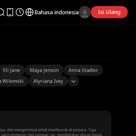
Isi Ulang
Bahasa indonesia
Eli Jane
Maya Jenson
Anna Stadler
a Wilemski
Alyriana Ivey
a, dan mengirimnya untuk membusuk di penjara. Tiga
 yang misterius dan tampan, Jay, memberikan uluran tangan