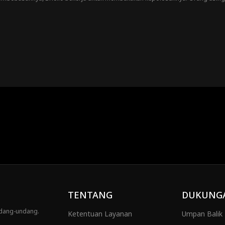
n ada lebih banyak baginya daripada apa yang memenuhi mata.
TENTANG
DUKUNG
ndang-undang.
Ketentuan Layanan
Umpan Balik