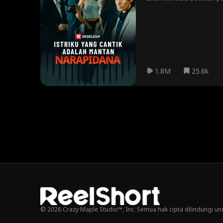
padanya ... tetapi mungki
1.8M
25.6k
© 2026 Crazy Maple Studio™, Inc. Semua hak cipta dilindungi u