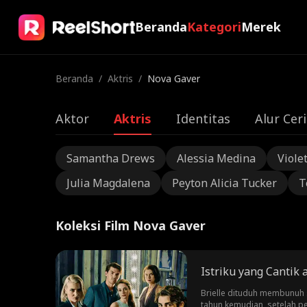
Beranda
Kategori
Merek
Beranda
/
Aktris
/
Nova Gaver
Aktor
Aktris
Identitas
Alur Ceri
Samantha Drews
Alessia Medina
Viole
Julia Magdalena
Peyton Alicia Tucker
T
Koleksi Film Nova Gaver
Istriku yang Cantik
Brielle dituduh membunuh
tahun kemudian, setelah p