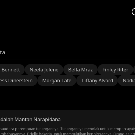
ta
t Bennett
Neela Jolene
Bella Mraz
Finley Riter
ess Dinerstein
Morgan Tate
Tiffany Alvord
Nadi
 adalah Mantan Narapidana
 saudara perempuan tunangannya. Tunangannya menolak untuk mempercayainy
embebasannya, Brielle bekerja untuk membuktikan kepolosannya. Orang asing