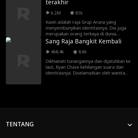
terakhir
bersama.
menganggap dia hanyalah badut.
Bagaimana sang raja umat manusia ini
6.2M
81k
membuat wanita itu menyesal?
Kavin adalah raja Grup Aruna yang
menyembunyikan identitasnya. Dia juga
merupakan orang terkaya di dunia.
Namun, ketika dia kembali dari medan
Sang Raja Bangkit Kembali
pertempuran, kekasih masa kecilnya
dengan kejam mencampakkannya,
468.4k
8.6k
bahkan menganggapnya sebagai badut.
Dikhianati tunangannya dan dijatuhkan ke
Bagaimana sang penguasa dunia ini akan
laut, Ryan Chase kehilangan suara dan
membuat gadis itu menyesal?
identitasnya. Diselamatkan oleh wanita
bisu bernama Sophia, ia menemukan cinta
baru sekaligus kekuatan untuk bangkit.
Kini, “raja” yang terbuang siap kembali—
bukan hanya untuk merebut hartanya,
tapi juga takdirnya.
TENTANG