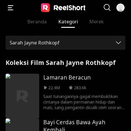
Beranda
Kategori
Merek
Sarah Jayne Rothkopf
Koleksi Film Sarah Jayne Rothkopf
Lamaran Beracun
22.4M
283.6k
Saat tunangannya gagal membuktikan
cintanya dalam permainan hidup dan
mati, sang pengantin diculik oleh seorang
pedagang senjata yang kejam. Namun,
tak disangka, hatinya mulai goyah di balik
Bayi Cerdas Bawa Ayah
upayanya melarikan diri. Tetap setia pada
Kembali
prinsip atau menyerah pada daya tarik