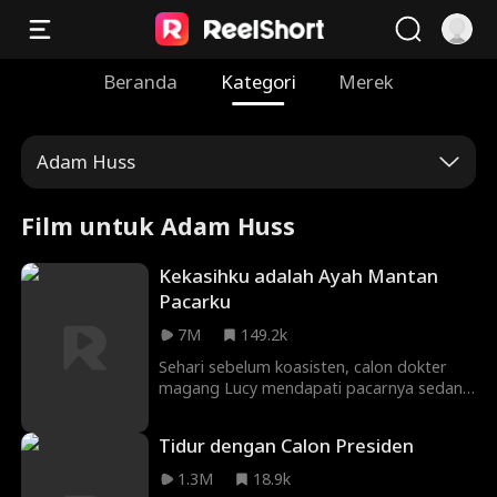
Beranda
Kategori
Merek
Adam Huss
Film untuk Adam Huss
Kekasihku adalah Ayah Mantan
Pacarku
7M
149.2k
Sehari sebelum koasisten, calon dokter
magang Lucy mendapati pacarnya sedang
bercinta dengan sahabatnya. Dia yang
kesal akhirnya memutuskan pacarnya dan
Tidur dengan Calon Presiden
tanpa sengaja merusak mobil seseorang.
Karena hati Lucy sedang kalang kabut, ia
1.3M
18.9k
menerima ajakan orang tersebut dan