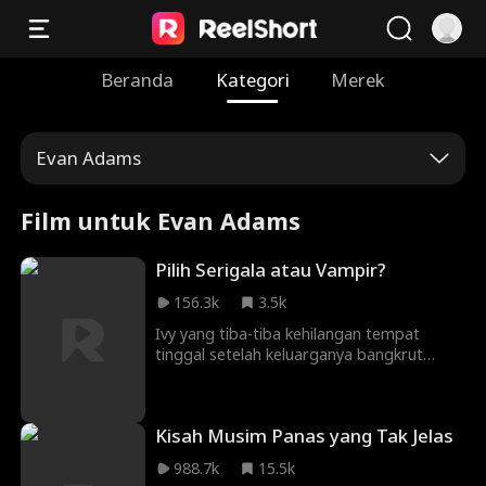
Beranda
Kategori
Merek
Evan Adams
Film untuk Evan Adams
Pilih Serigala atau Vampir?
156.3k
3.5k
Ivy yang tiba-tiba kehilangan tempat
tinggal setelah keluarganya bangkrut
terpaksa tinggal di dalam mobilnya. Hal itu
menjadi aib yang harus dia sembunyikan
dari para perundung kejam di sekolahnya.
Kisah Musim Panas yang Tak Jelas
Suatu hari, Ivy terkejut mendapati fakta
bahwa dia adalah jodoh yang ditakdirkan
988.7k
15.5k
untuk dua makhluk supernatural tampan: